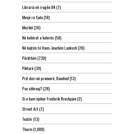
Libraria në rrugën 84
(7)
Meqë ra fjala
(18)
Muzikë
(26)
Në kohërat e kolerës
(58)
Në kujtim të Hans-Joachim Lanksch
(20)
Përkthim
(730)
Pikturë
(39)
Prit deri në pranverë, Bandini!
(13)
Pse shkruaj?
(28)
Si e kam njohur Frederik Rreshpjen
(2)
Street Art
(7)
Teatër
(13)
Tharm
(1,088)