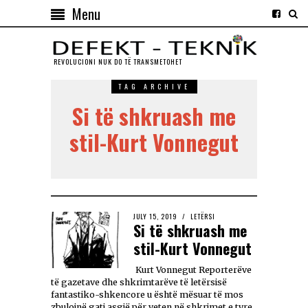
Menu
REVOLUCIONI NUK DO TЁ TRANSMETOHET
TAG ARCHIVE
Si të shkruash me
stil-Kurt Vonnegut
JULY 15, 2019
LETËRSI
Si të shkruash me
stil-Kurt Vonnegut
Kurt Vonnegut Reporterëve
të gazetave dhe shkrimtarëve të letërsisë
fantastiko-shkencore u është mësuar të mos
zbulojnë gati asgjë për veten në shkrimet e tyre.