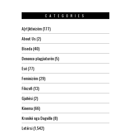
CATEGORIES
A(rt)ktivizëm
(177)
About Us
(2)
Biseda
(40)
Denonco plagjiaturën
(5)
Esé
(77)
Feminizëm
(29)
Filozofi
(13)
Gjuhësi
(2)
Kinema
(66)
Kronikë nga Dogville
(8)
Letërsi
(1,542)