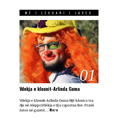
MË I LEXUARI I JAVES
01
Vdekja e klounit-Arlinda Guma
Vdekja e klounit-Arlinda Guma Një kloun u vra
dje në Aleppo.Vdekja e tij u raportua live. Pranë
More
fotos në gazetë, …