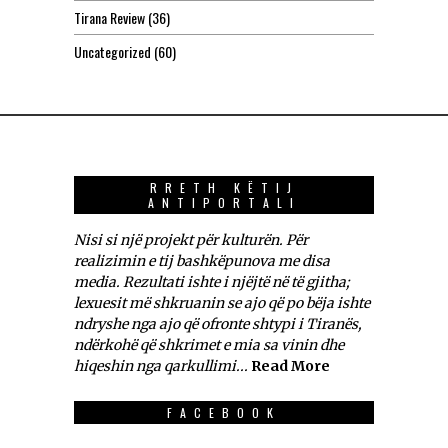
Tirana Review
(36)
Uncategorized
(60)
RRETH KËTIJ
ANTIPORTALI
Nisi si një projekt për kulturën. Për
realizimin e tij bashkëpunova me disa
media. Rezultati ishte i njëjtë në të gjitha;
lexuesit më shkruanin se ajo që po bëja ishte
ndryshe nga ajo që ofronte shtypi i Tiranës,
ndërkohë që shkrimet e mia sa vinin dhe
hiqeshin nga qarkullimi...
Read More
FACEBOOK