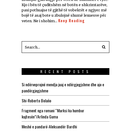
Kjo i bën të çuditshëm në botën e shkrimtarëve,
pasi pothuajse të gjithë të vobektët e ngjyer më
bojë të asaj bote u zbulojnë shumë lexuesve për
Keep Reading
veten. Ne i shohim…
RECENT POSTS
Si ndërveprojnë mendja juaj e ndërgjegjshme dhe ajo e
pandërgjegjshme
Shi-Roberto Bolaño
Fragment nga romani “Marksi ka humbur
kujtesën”/Arlinda Guma
Meshë e pandarë-Aleksandër Bardhi