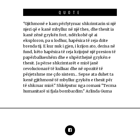
QUOTE
"Gjithmonë e kam përfytyruar shkrimtarin si një
njeri që e kanë mbyllur në një thes, dhe thesit ia
kanë zënë grykën fort, ndërkohë që ai
eksploron, pa u lodhur, hapësira të reja drite
brenda tij. E kur nuk i gjen, i krijon ato, derisa në
fund, këto hapësira të reja krijojnë një presion të
papërballueshëm dhe e shpërthejnë grykën e
thesit. Ja përse shkrimtarët e mirë janë
revolucionarë të kulluar dhe në opozitë të
përjetshme me çdo sistem... Sepse ata duhet ta
kenë gjithmonë të mbyllur grykën e thesit për
të shkruar mirë." Shkëputur nga romani "Terma
humanitarë si fjala bombardim." Arlinda Guma