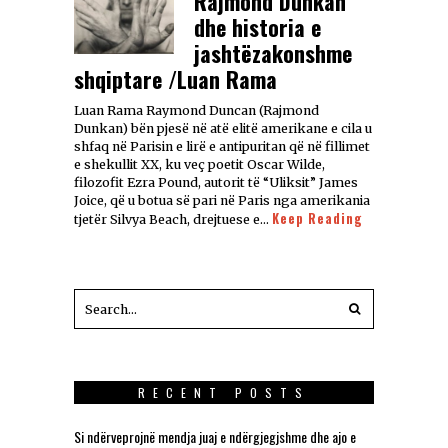
Rajmond Dunkan
dhe historia e
jashtëzakonshme
shqiptare /Luan Rama
Luan Rama Raymond Duncan (Rajmond
Dunkan) bën pjesë në atë elitë amerikane e cila u
shfaq në Parisin e lirë e antipuritan që në fillimet
e shekullit XX, ku veç poetit Oscar Wilde,
filozofit Ezra Pound, autorit të “Uliksit” James
Joice, që u botua së pari në Paris nga amerikania
Keep Reading
tjetër Silvya Beach, drejtuese e…
RECENT POSTS
Si ndërveprojnë mendja juaj e ndërgjegjshme dhe ajo e