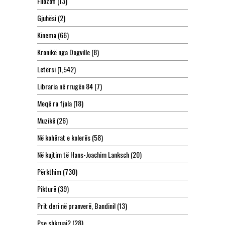
Filozofi
(13)
Gjuhësi
(2)
Kinema
(66)
Kronikë nga Dogville
(8)
Letërsi
(1,542)
Libraria në rrugën 84
(7)
Meqë ra fjala
(18)
Muzikë
(26)
Në kohërat e kolerës
(58)
Në kujtim të Hans-Joachim Lanksch
(20)
Përkthim
(730)
Pikturë
(39)
Prit deri në pranverë, Bandini!
(13)
Pse shkruaj?
(28)