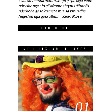
lexuesit më shkruanin se ajo që po bëja ishte
ndryshe nga ajo që ofronte shtypi i Tiranës,
ndërkohë që shkrimet e mia sa vinin dhe
hiqeshin nga qarkullimi...
Read More
FACEBOOK
MË I LEXUARI I JAVES
01