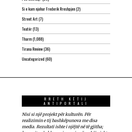
Si e kam njohur Frederik Rreshpjen
(2)
Street Art
(7)
Teatër
(13)
Tharm
(1,088)
Tirana Review
(36)
Uncategorized
(60)
RRETH KËTIJ
ANTIPORTALI
Nisi si një projekt për kulturën. Për
realizimin e tij bashkëpunova me disa
media. Rezultati ishte i njëjtë në të gjitha;