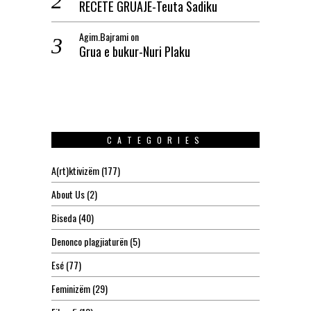
RECETË GRUAJE-Teuta Sadiku
Agim.Bajrami
on
Grua e bukur-Nuri Plaku
CATEGORIES
A(rt)ktivizëm
(177)
About Us
(2)
Biseda
(40)
Denonco plagjiaturën
(5)
Esé
(77)
Feminizëm
(29)