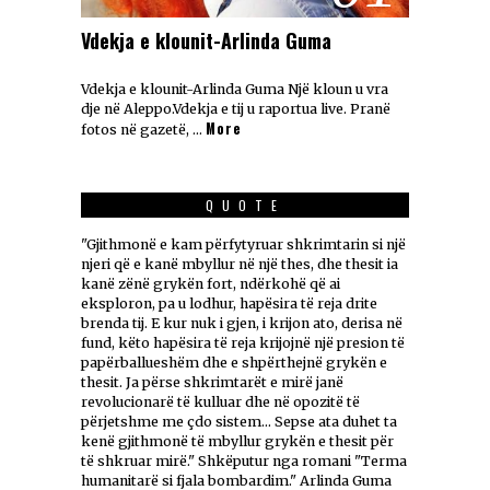
Vdekja e klounit-Arlinda Guma
Vdekja e klounit-Arlinda Guma Një kloun u vra
dje në Aleppo.Vdekja e tij u raportua live. Pranë
More
fotos në gazetë, …
QUOTE
"Gjithmonë e kam përfytyruar shkrimtarin si një
njeri që e kanë mbyllur në një thes, dhe thesit ia
kanë zënë grykën fort, ndërkohë që ai
eksploron, pa u lodhur, hapësira të reja drite
brenda tij. E kur nuk i gjen, i krijon ato, derisa në
fund, këto hapësira të reja krijojnë një presion të
papërballueshëm dhe e shpërthejnë grykën e
thesit. Ja përse shkrimtarët e mirë janë
revolucionarë të kulluar dhe në opozitë të
përjetshme me çdo sistem... Sepse ata duhet ta
kenë gjithmonë të mbyllur grykën e thesit për
të shkruar mirë." Shkëputur nga romani "Terma
humanitarë si fjala bombardim." Arlinda Guma