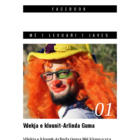
FACEBOOK
MË I LEXUARI I JAVES
01
Vdekja e klounit-Arlinda Guma
Vdekja e klounit-Arlinda Guma Një kloun u vra