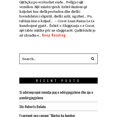
Gjithçka po errësohet ende… Pellgu i ujit
vezullon. Një mizëri yjesh. Eshtë iluzioni që
krijohet kur dielli perëndon dhe dielli i
brendshëm i shpirtit, dielli i artit, ngrihet… Po,
tabloja ime u krijua!… – Corot Luan Rama Le ta
kundrojmë gjatë… Ёshtë « Shqiptarja » e Corot,
një tablo mitike për ne shqiptarët. Çuditërisht jo
Keep Reading
në sfondin e…
RECENT POSTS
Si ndërveprojnë mendja juaj e ndërgjegjshme dhe ajo e
pandërgjegjshme
Shi-Roberto Bolaño
Fragment nga romani “Marksi ka humbur