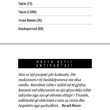
Teatër
(13)
Tharm
(1,088)
Tirana Review
(36)
Uncategorized
(60)
RRETH KËTIJ
ANTIPORTALI
Nisi si një projekt për kulturën. Për
realizimin e tij bashkëpunova me disa
media. Rezultati ishte i njëjtë në të gjitha;
lexuesit më shkruanin se ajo që po bëja ishte
ndryshe nga ajo që ofronte shtypi i Tiranës,
ndërkohë që shkrimet e mia sa vinin dhe
hiqeshin nga qarkullimi...
Read More