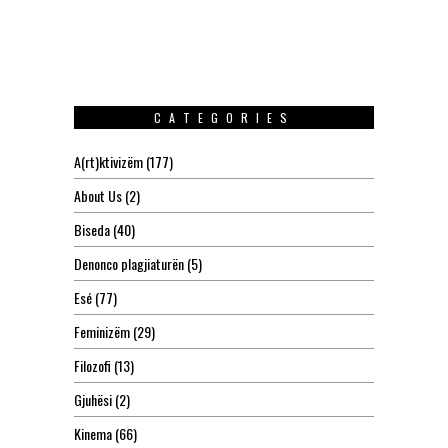
CATEGORIES
A(rt)ktivizëm
(177)
About Us
(2)
Biseda
(40)
Denonco plagjiaturën
(5)
Esé
(77)
Feminizëm
(29)
Filozofi
(13)
Gjuhësi
(2)
Kinema
(66)