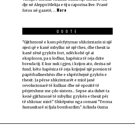
dje në Aleppo.Vdekja e tij u raportua live. Pranë
More
fotos në gazetë, …
QUOTE
"Gjithmonë e kam përfytyruar shkrimtarin si një
njeri që e kanë mbyllur në një thes, dhe thesit ia
kanë zënë grykën fort, ndërkohë që ai
eksploron, pa u lodhur, hapësira të reja drite
brenda tij. E kur nuk i gjen, i krijon ato, derisa në
fund, këto hapësira të reja krijojnë një presion të
papërballueshëm dhe e shpërthejnë grykën e
thesit. Ja përse shkrimtarët e mirë janë
revolucionarë të kulluar dhe në opozitë të
përjetshme me çdo sistem... Sepse ata duhet ta
kenë gjithmonë të mbyllur grykën e thesit për
të shkruar mirë." Shkëputur nga romani "Terma
humanitarë si fjala bombardim." Arlinda Guma