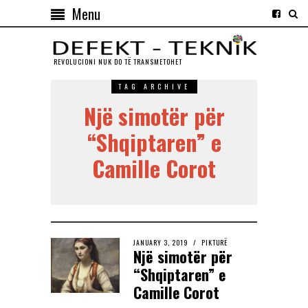
Menu
REVOLUCIONI NUK DO TЁ TRANSMETOHET
TAG ARCHIVE
Një simotër për
“Shqiptaren” e
Camille Corot
JANUARY 3, 2019
PIKTURË
Një simotër për
“Shqiptaren” e
Camille Corot