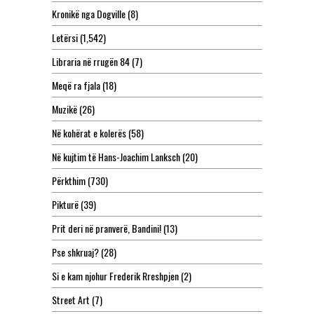
Kronikë nga Dogville
(8)
Letërsi
(1,542)
Libraria në rrugën 84
(7)
Meqë ra fjala
(18)
Muzikë
(26)
Në kohërat e kolerës
(58)
Në kujtim të Hans-Joachim Lanksch
(20)
Përkthim
(730)
Pikturë
(39)
Prit deri në pranverë, Bandini!
(13)
Pse shkruaj?
(28)
Si e kam njohur Frederik Rreshpjen
(2)
Street Art
(7)