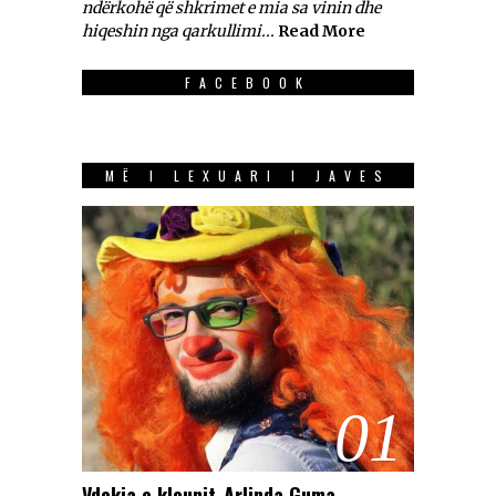
ndërkohë që shkrimet e mia sa vinin dhe
hiqeshin nga qarkullimi...
Read More
FACEBOOK
MË I LEXUARI I JAVES
01
Vdekja e klounit-Arlinda Guma