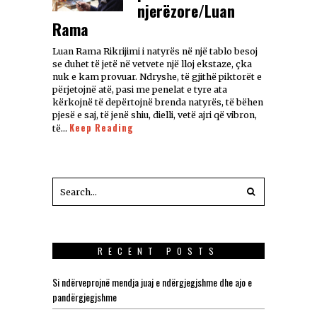
njerëzore/Luan
Rama
Luan Rama Rikrijimi i natyrës në një tablo besoj
se duhet të jetë në vetvete një lloj ekstaze, çka
nuk e kam provuar. Ndryshe, të gjithë piktorët e
përjetojnë atë, pasi me penelat e tyre ata
kërkojnë të depërtojnë brenda natyrës, të bëhen
pjesë e saj, të jenë shiu, dielli, vetë ajri që vibron,
Keep Reading
të…
RECENT POSTS
Si ndërveprojnë mendja juaj e ndërgjegjshme dhe ajo e
pandërgjegjshme