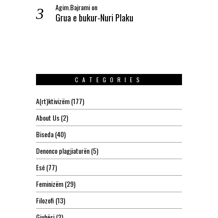
Agim.Bajrami
on
Grua e bukur-Nuri Plaku
CATEGORIES
A(rt)ktivizëm
(177)
About Us
(2)
Biseda
(40)
Denonco plagjiaturën
(5)
Esé
(77)
Feminizëm
(29)
Filozofi
(13)
Gjuhësi
(2)