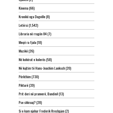
Kinema
(66)
Kronikë nga Dogville
(8)
Letërsi
(1,542)
Libraria në rrugën 84
(7)
Meqë ra fjala
(18)
Muzikë
(26)
Në kohërat e kolerës
(58)
Në kujtim të Hans-Joachim Lanksch
(20)
Përkthim
(730)
Pikturë
(39)
Prit deri në pranverë, Bandini!
(13)
Pse shkruaj?
(28)
Si e kam njohur Frederik Rreshpjen
(2)