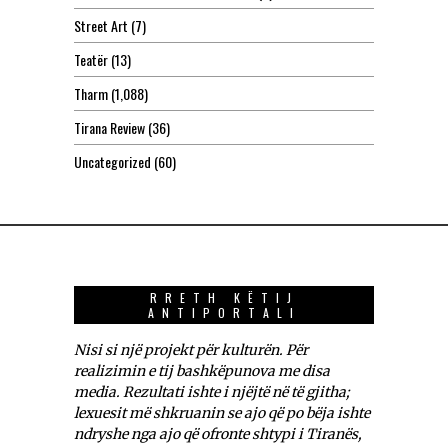
Street Art
(7)
Teatër
(13)
Tharm
(1,088)
Tirana Review
(36)
Uncategorized
(60)
RRETH KËTIJ
ANTIPORTALI
Nisi si një projekt për kulturën. Për
realizimin e tij bashkëpunova me disa
media. Rezultati ishte i njëjtë në të gjitha;
lexuesit më shkruanin se ajo që po bëja ishte
ndryshe nga ajo që ofronte shtypi i Tiranës,