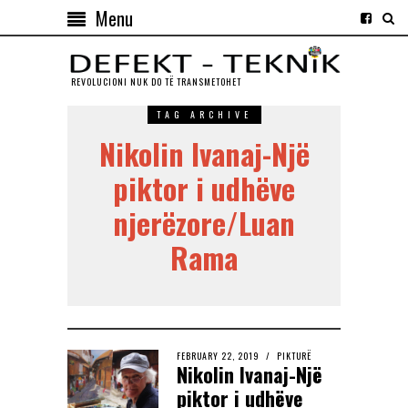
Menu
REVOLUCIONI NUK DO TЁ TRANSMETOHET
TAG ARCHIVE
Nikolin Ivanaj-Një
piktor i udhëve
njerëzore/Luan
Rama
FEBRUARY 22, 2019
PIKTURË
Nikolin Ivanaj-Një
piktor i udhëve