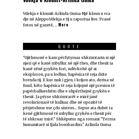
Vdekja e klounit-Arlinda Guma Një kloun u vra
dje në Aleppo.Vdekja e tij u raportua live. Pranë
More
fotos në gazetë, …
QUOTE
"Gjithmonë e kam përfytyruar shkrimtarin si një
njeri që e kanë mbyllur në një thes, dhe thesit ia
kanë zënë grykën fort, ndërkohë që ai
eksploron, pa u lodhur, hapësira të reja drite
brenda tij. E kur nuk i gjen, i krijon ato, derisa në
fund, këto hapësira të reja krijojnë një presion të
papërballueshëm dhe e shpërthejnë grykën e
thesit. Ja përse shkrimtarët e mirë janë
revolucionarë të kulluar dhe në opozitë të
përjetshme me çdo sistem... Sepse ata duhet ta
kenë gjithmonë të mbyllur grykën e thesit për
të shkruar mirë." Shkëputur nga romani "Terma
humanitarë si fjala bombardim." Arlinda Guma