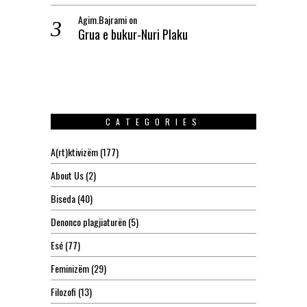
Agim.Bajrami
on
Grua e bukur-Nuri Plaku
CATEGORIES
A(rt)ktivizëm
(177)
About Us
(2)
Biseda
(40)
Denonco plagjiaturën
(5)
Esé
(77)
Feminizëm
(29)
Filozofi
(13)