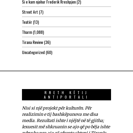
Si e kam njohur Frederik Rreshpjen
(2)
Street Art
(7)
Teatër
(13)
Tharm
(1,088)
Tirana Review
(36)
Uncategorized
(60)
RRETH KËTIJ
ANTIPORTALI
Nisi si një projekt për kulturën. Për
realizimin e tij bashkëpunova me disa
media. Rezultati ishte i njëjtë në të gjitha;
lexuesit më shkruanin se ajo që po bëja ishte