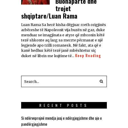
Buonaparte dhe
trojet
shqiptare/Luan Rama
Luan Rama Sa herë kisha dëgjuar rreth origjinës
arbëreshe të Napoleonit vija buzën në gaz, duke
menduar se imagjinata e atyre që mbronin këtë
tezë shkonte aq larg sa merrte përmasat e një
legjende apo trilli romanesk. Në fakt, ata që e
kanë hedhur këtë tezë janë mbështetur siç
Keep Reading
duket në librin me kujtime të…
RECENT POSTS
Si ndërveprojnë mendja juaj e ndërgjegjshme dhe ajo e
pandërgjegjshme