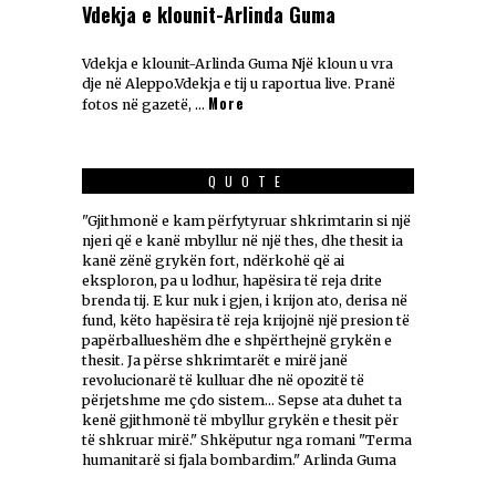
Vdekja e klounit-Arlinda Guma
Vdekja e klounit-Arlinda Guma Një kloun u vra
dje në Aleppo.Vdekja e tij u raportua live. Pranë
More
fotos në gazetë, …
QUOTE
"Gjithmonë e kam përfytyruar shkrimtarin si një
njeri që e kanë mbyllur në një thes, dhe thesit ia
kanë zënë grykën fort, ndërkohë që ai
eksploron, pa u lodhur, hapësira të reja drite
brenda tij. E kur nuk i gjen, i krijon ato, derisa në
fund, këto hapësira të reja krijojnë një presion të
papërballueshëm dhe e shpërthejnë grykën e
thesit. Ja përse shkrimtarët e mirë janë
revolucionarë të kulluar dhe në opozitë të
përjetshme me çdo sistem... Sepse ata duhet ta
kenë gjithmonë të mbyllur grykën e thesit për
të shkruar mirë." Shkëputur nga romani "Terma
humanitarë si fjala bombardim." Arlinda Guma