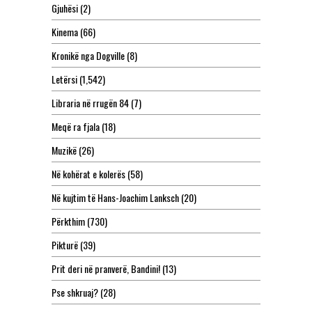
Gjuhësi
(2)
Kinema
(66)
Kronikë nga Dogville
(8)
Letërsi
(1,542)
Libraria në rrugën 84
(7)
Meqë ra fjala
(18)
Muzikë
(26)
Në kohërat e kolerës
(58)
Në kujtim të Hans-Joachim Lanksch
(20)
Përkthim
(730)
Pikturë
(39)
Prit deri në pranverë, Bandini!
(13)
Pse shkruaj?
(28)