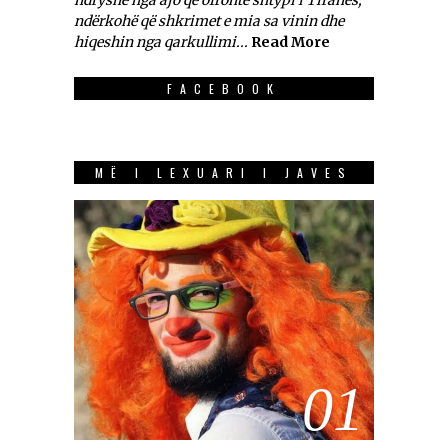
ndryshe nga ajo që ofronte shtypi i Tiranës,
ndërkohë që shkrimet e mia sa vinin dhe
hiqeshin nga qarkullimi...
Read More
FACEBOOK
MË I LEXUARI I JAVES
01