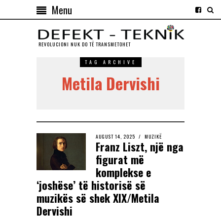
Menu
REVOLUCIONI NUK DO TЁ TRANSMETOHET
TAG ARCHIVE
Metila Dervishi
AUGUST 14, 2025
MUZIKË
Franz Liszt, një nga
figurat më
komplekse e
‘joshëse’ të historisë së
muzikës së shek XIX/Metila
Dervishi