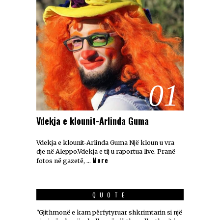
01
Vdekja e klounit-Arlinda Guma
Vdekja e klounit-Arlinda Guma Një kloun u vra
dje në Aleppo.Vdekja e tij u raportua live. Pranë
More
fotos në gazetë, …
QUOTE
"Gjithmonë e kam përfytyruar shkrimtarin si një