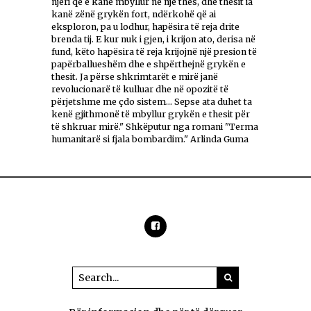
njeri që e kanë mbyllur në një thes, dhe thesit ia
kanë zënë grykën fort, ndërkohë që ai
eksploron, pa u lodhur, hapësira të reja drite
brenda tij. E kur nuk i gjen, i krijon ato, derisa në
fund, këto hapësira të reja krijojnë një presion të
papërballueshëm dhe e shpërthejnë grykën e
thesit. Ja përse shkrimtarët e mirë janë
revolucionarë të kulluar dhe në opozitë të
përjetshme me çdo sistem... Sepse ata duhet ta
kenë gjithmonë të mbyllur grykën e thesit për
të shkruar mirë." Shkëputur nga romani "Terma
humanitarë si fjala bombardim." Arlinda Guma