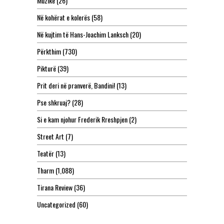
Muzikë
(26)
Në kohërat e kolerës
(58)
Në kujtim të Hans-Joachim Lanksch
(20)
Përkthim
(730)
Pikturë
(39)
Prit deri në pranverë, Bandini!
(13)
Pse shkruaj?
(28)
Si e kam njohur Frederik Rreshpjen
(2)
Street Art
(7)
Teatër
(13)
Tharm
(1,088)
Tirana Review
(36)
Uncategorized
(60)