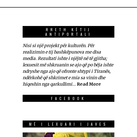
RRETH KËTIJ
ANTIPORTALI
Nisi si një projekt për kulturën. Për
realizimin e tij bashkëpunova me disa
media. Rezultati ishte i njëjtë në të gjitha;
lexuesit më shkruanin se ajo që po bëja ishte
ndryshe nga ajo që ofronte shtypi i Tiranës,
ndërkohë që shkrimet e mia sa vinin dhe
hiqeshin nga qarkullimi...
Read More
FACEBOOK
MË I LEXUARI I JAVES