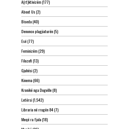
A(rt)ktivizëm
(177)
About Us
(2)
Biseda
(40)
Denonco plagjiaturën
(5)
Esé
(77)
Feminizëm
(29)
Filozofi
(13)
Gjuhësi
(2)
Kinema
(66)
Kronikë nga Dogville
(8)
Letërsi
(1,542)
Libraria në rrugën 84
(7)
Meqë ra fjala
(18)