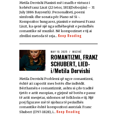
Metila Dervishi Pianisti më i madh e virtuoz i
kohësFranz Liszt (22 tetor, 1811(Doborján) – 31
July 1886 Bayreuth) .Personaliteti, poemi
simfonik dhe sonata për Piano në Si -.
Kompozitor hungarez, pianisti e mësuesi Franz
Liszt, ka qenë një nga udhëheqësit e periudhës
romantike në muzikë. Në kompozimet e tij ai
Keep Reading
zhvilloi metoda të reja…
MAY 10, 2025
MUZIKË
ROMANTIZMI, FRANZ
SCHUBERT, LIED-
i/Metila Dervishi
Metila Dervishi Problemi që ngre romantizmi,
është ai i raportit mes botës dhe individit.
Bërthamën e romantizmit, ashtu si çdo traditë
tjetër e artit europian, e gjejmë në botën e pasur
të artit mesjetar, sidomos në folklorin e tij. Një
prej figurave më të njohura të periudhës
romantike është kompozitori austriak Franc
Keep Reading
Shubert (1797-1828), i…