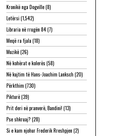
Kronikë nga Dogville
(8)
Letërsi
(1,542)
Libraria në rrugën 84
(7)
Meqë ra fjala
(18)
Muzikë
(26)
Në kohërat e kolerës
(58)
Në kujtim të Hans-Joachim Lanksch
(20)
Përkthim
(730)
Pikturë
(39)
Prit deri në pranverë, Bandini!
(13)
Pse shkruaj?
(28)
Si e kam njohur Frederik Rreshpjen
(2)