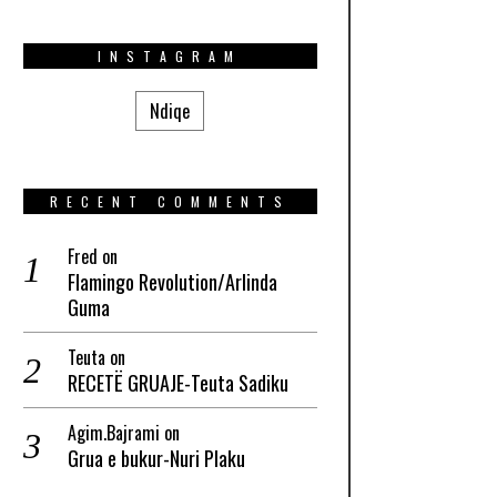
INSTAGRAM
Ndiqe
RECENT COMMENTS
Fred
on
Flamingo Revolution/Arlinda
Guma
Teuta
on
RECETË GRUAJE-Teuta Sadiku
Agim.Bajrami
on
Grua e bukur-Nuri Plaku