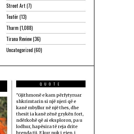
Street Art
(7)
Teatër
(13)
Tharm
(1,088)
Tirana Review
(36)
Uncategorized
(60)
QUOTE
"Gjithmonë e kam përfytyruar
shkrimtarin si një njeri që e
kanë mbyllur në një thes, dhe
thesit ia kanë zënë grykën fort,
ndërkohë që ai eksploron, pa u
lodhur, hapësira të reja drite
brenda tij. E kur nuk i gjen, i