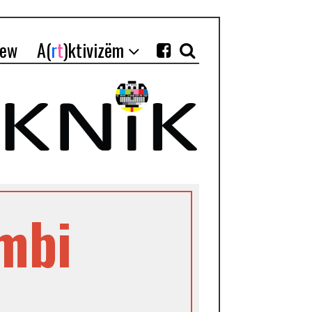
iew
A(
r
t
)ktivizëm
 mbi