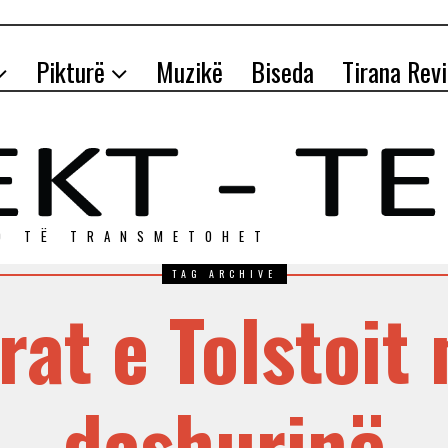
Pikturë
Muzikë
Biseda
Tirana Rev
O TЁ TRANSMETOHET
TAG ARCHIVE
rat e Tolstoit
dashurinë