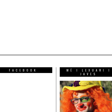
FACEBOOK
MË I LEXUARI I
JAVES