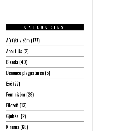
CATEGORIES
A(rt)ktivizëm
(177)
About Us
(2)
Biseda
(40)
Denonco plagjiaturën
(5)
Esé
(77)
Feminizëm
(29)
Filozofi
(13)
Gjuhësi
(2)
Kinema
(66)