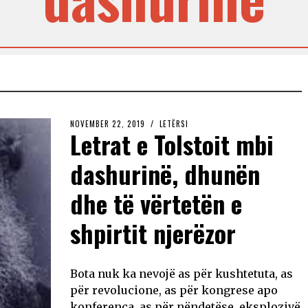
NOVEMBER 22, 2019
LETËRSI
Letrat e Tolstoit mbi
dashurinë, dhunën
dhe të vërtetën e
shpirtit njerëzor
Bota nuk ka nevojë as për kushtetuta, as
për revolucione, as për kongrese apo
konferenca, as për nëndetëse, eksplozivë