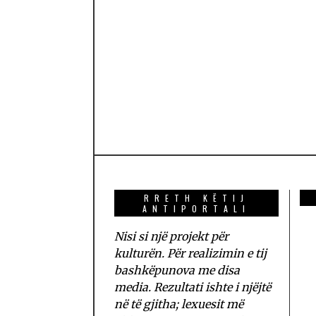
RRETH KËTIJ
ANTIPORTALI
Nisi si një projekt për
kulturën. Për realizimin e tij
bashkëpunova me disa
media. Rezultati ishte i njëjtë
në të gjitha; lexuesit më