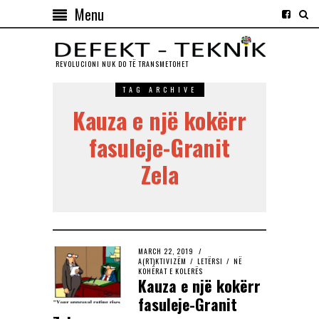
Menu
REVOLUCIONI NUK DO TЁ TRANSMETOHET
TAG ARCHIVE
Kauza e një kokërr
fasuleje-Granit
Zela
MARCH 22, 2019
A(RT)KTIVIZËM
/
LETËRSI
/
NË
KOHËRAT E KOLERËS
Kauza e një kokërr
fasuleje-Granit