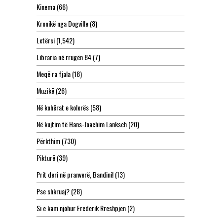
Kinema
(66)
Kronikë nga Dogville
(8)
Letërsi
(1,542)
Libraria në rrugën 84
(7)
Meqë ra fjala
(18)
Muzikë
(26)
Në kohërat e kolerës
(58)
Në kujtim të Hans-Joachim Lanksch
(20)
Përkthim
(730)
Pikturë
(39)
Prit deri në pranverë, Bandini!
(13)
Pse shkruaj?
(28)
Si e kam njohur Frederik Rreshpjen
(2)