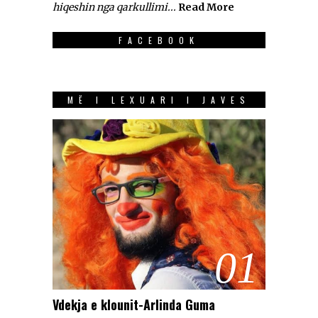
hiqeshin nga qarkullimi...
Read More
FACEBOOK
MË I LEXUARI I JAVES
01
Vdekja e klounit-Arlinda Guma