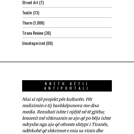
Street Art
(7)
Teatër
(13)
Tharm
(1,088)
Tirana Review
(36)
Uncategorized
(60)
RRETH KËTIJ
ANTIPORTALI
Nisi si një projekt për kulturën. Për
realizimin e tij bashkëpunova me disa
media. Rezultati ishte i njëjtë në të gjitha;
lexuesit më shkruanin se ajo që po bëja ishte
ndryshe nga ajo që ofronte shtypi i Tiranës,
ndërkohë që shkrimet e mia sa vinin dhe