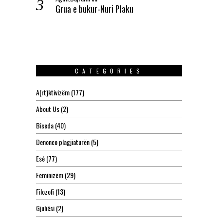
Grua e bukur-Nuri Plaku
CATEGORIES
A(rt)ktivizëm
(177)
About Us
(2)
Biseda
(40)
Denonco plagjiaturën
(5)
Esé
(77)
Feminizëm
(29)
Filozofi
(13)
Gjuhësi
(2)