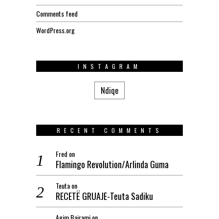
Comments feed
WordPress.org
INSTAGRAM
Ndiqe
RECENT COMMENTS
Fred
on
Flamingo Revolution/Arlinda Guma
Teuta
on
RECETË GRUAJE-Teuta Sadiku
Agim.Bajrami
on