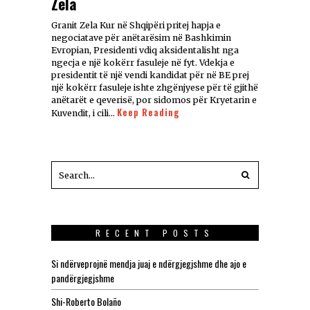
Zela
Granit Zela Kur në Shqipëri pritej hapja e
negociatave për anëtarësim në Bashkimin
Evropian, Presidenti vdiq aksidentalisht nga
ngecja e një kokërr fasuleje në fyt. Vdekja e
presidentit të një vendi kandidat për në BE prej
një kokërr fasuleje ishte zhgënjyese për të gjithë
anëtarët e qeverisë, por sidomos për Kryetarin e
Keep Reading
Kuvendit, i cili…
RECENT POSTS
Si ndërveprojnë mendja juaj e ndërgjegjshme dhe ajo e
pandërgjegjshme
Shi-Roberto Bolaño