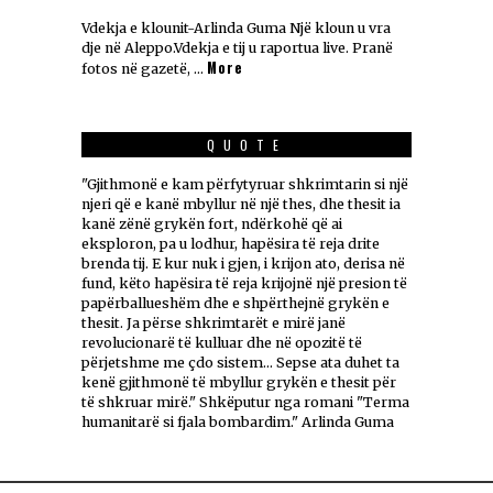
Vdekja e klounit-Arlinda Guma Një kloun u vra
dje në Aleppo.Vdekja e tij u raportua live. Pranë
More
fotos në gazetë, …
QUOTE
"Gjithmonë e kam përfytyruar shkrimtarin si një
njeri që e kanë mbyllur në një thes, dhe thesit ia
kanë zënë grykën fort, ndërkohë që ai
eksploron, pa u lodhur, hapësira të reja drite
brenda tij. E kur nuk i gjen, i krijon ato, derisa në
fund, këto hapësira të reja krijojnë një presion të
papërballueshëm dhe e shpërthejnë grykën e
thesit. Ja përse shkrimtarët e mirë janë
revolucionarë të kulluar dhe në opozitë të
përjetshme me çdo sistem... Sepse ata duhet ta
kenë gjithmonë të mbyllur grykën e thesit për
të shkruar mirë." Shkëputur nga romani "Terma
humanitarë si fjala bombardim." Arlinda Guma