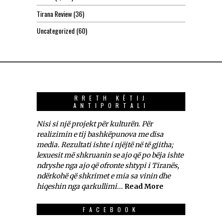
Tirana Review
(36)
Uncategorized
(60)
RRETH KËTIJ
ANTIPORTALI
Nisi si një projekt për kulturën. Për
realizimin e tij bashkëpunova me disa
media. Rezultati ishte i njëjtë në të gjitha;
lexuesit më shkruanin se ajo që po bëja ishte
ndryshe nga ajo që ofronte shtypi i Tiranës,
ndërkohë që shkrimet e mia sa vinin dhe
hiqeshin nga qarkullimi...
Read More
FACEBOOK