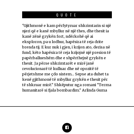
QUOTE
"Gjithmonë e kam përfytyruar shkrimtarin si një
njeri që e kanë mbyllur në një thes, dhe thesit ia
kanë zënë grykën fort, ndërkohë që ai
eksploron, pa u lodhur, hapësira të reja drite
brenda tij. E kur nuk i gjen, i krijon ato, derisa në
fund, këto hapësira të reja krijojnë një presion të
papërballueshëm dhe e shpërthejnë grykën e
thesit. Ja përse shkrimtarët e mirë janë
revolucionarë të kulluar dhe në opozitë të
përjetshme me çdo sistem... Sepse ata duhet ta
kenë gjithmonë të mbyllur grykën e thesit për
të shkruar mirë." Shkëputur nga romani "Terma
humanitarë si fjala bombardim." Arlinda Guma