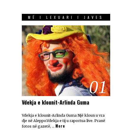
MË I LEXUARI I JAVES
01
Vdekja e klounit-Arlinda Guma
Vdekja e klounit-Arlinda Guma Një kloun u vra
dje në Aleppo.Vdekja e tij u raportua live. Pranë
More
fotos në gazetë, …