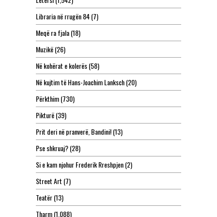
Libraria në rrugën 84
(7)
Meqë ra fjala
(18)
Muzikë
(26)
Në kohërat e kolerës
(58)
Në kujtim të Hans-Joachim Lanksch
(20)
Përkthim
(730)
Pikturë
(39)
Prit deri në pranverë, Bandini!
(13)
Pse shkruaj?
(28)
Si e kam njohur Frederik Rreshpjen
(2)
Street Art
(7)
Teatër
(13)
Tharm
(1,088)