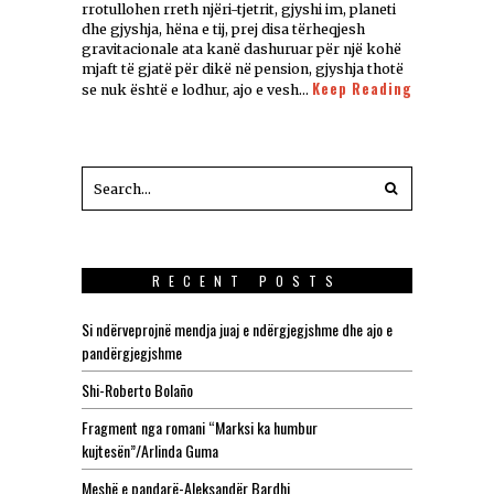
rrotullohen rreth njëri-tjetrit, gjyshi im, planeti
dhe gjyshja, hëna e tij, prej disa tërheqjesh
gravitacionale ata kanë dashuruar për një kohë
mjaft të gjatë për dikë në pension, gjyshja thotë
Keep Reading
se nuk është e lodhur, ajo e vesh…
RECENT POSTS
Si ndërveprojnë mendja juaj e ndërgjegjshme dhe ajo e
pandërgjegjshme
Shi-Roberto Bolaño
Fragment nga romani “Marksi ka humbur
kujtesën”/Arlinda Guma
Meshë e pandarë-Aleksandër Bardhi