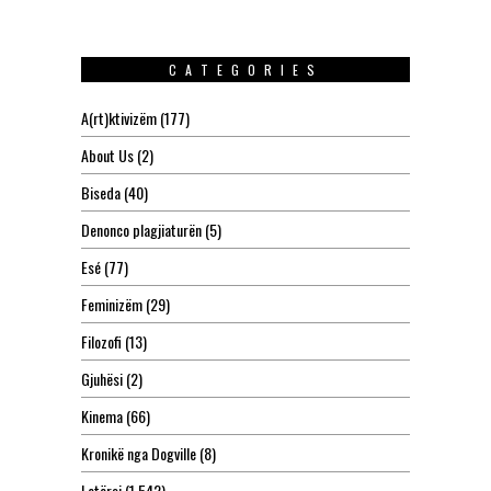
CATEGORIES
A(rt)ktivizëm
(177)
About Us
(2)
Biseda
(40)
Denonco plagjiaturën
(5)
Esé
(77)
Feminizëm
(29)
Filozofi
(13)
Gjuhësi
(2)
Kinema
(66)
Kronikë nga Dogville
(8)
Letërsi
(1,542)