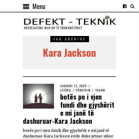
Menu
REVOLUCIONI NUK DO TЁ TRANSMETOHET
TAG ARCHIVE
Kara Jackson
JANUARY 13, 2025
LETËRSI
/
PËRKTHIM
/
THARM
botës po i vjen
fundi dhe gjyshërit
e mi janë të
dashuruar-Kara Jackson
botës po i vjen fundi dhe gjyshërit e mi janë të
dashuruar-Kara Jackson ende duke jetuar sikur