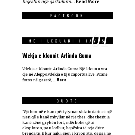
hiqeshin nga qarkullimi...
Read More
FACEBOOK
01
MË I LEXUARI I JAVES
Vdekja e klounit-Arlinda Guma
Vdekja e klounit-Arlinda Guma Një kloun u vra
dje në Aleppo.Vdekja e tij u raportua live. Pranë
More
fotos në gazetë, …
QUOTE
"Gjithmonë e kam përfytyruar shkrimtarin si një
njeri që e kanë mbyllur në një thes, dhe thesit ia
kanë zënë grykën fort, ndërkohë që ai
eksploron, pa u lodhur, hapësira të reja drite
brenda tij. E kur nuk i gjen, i krijon ato, derisa në