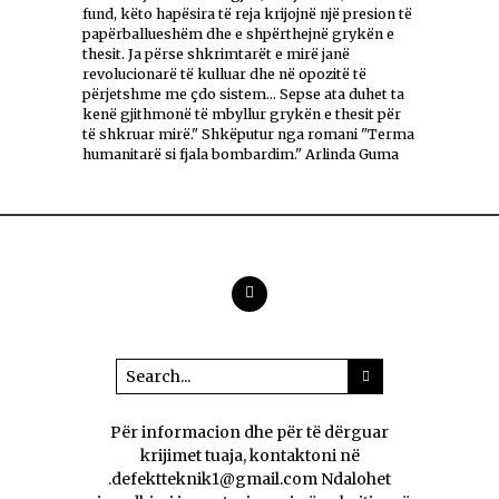
fund, këto hapësira të reja krijojnë një presion të
papërballueshëm dhe e shpërthejnë grykën e
thesit. Ja përse shkrimtarët e mirë janë
revolucionarë të kulluar dhe në opozitë të
përjetshme me çdo sistem... Sepse ata duhet ta
kenë gjithmonë të mbyllur grykën e thesit për
të shkruar mirë." Shkëputur nga romani "Terma
humanitarë si fjala bombardim." Arlinda Guma
Për informacion dhe për të dërguar
krijimet tuaja, kontaktoni në
.defektteknik1@gmail.com Ndalohet