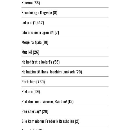
Kinema
(66)
Kronikë nga Dogville
(8)
Letërsi
(1,542)
Libraria në rrugën 84
(7)
Meqë ra fjala
(18)
Muzikë
(26)
Në kohërat e kolerës
(58)
Në kujtim të Hans-Joachim Lanksch
(20)
Përkthim
(730)
Pikturë
(39)
Prit deri në pranverë, Bandini!
(13)
Pse shkruaj?
(28)
Si e kam njohur Frederik Rreshpjen
(2)