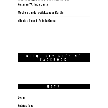
kujtesën”/Arlinda Guma
Meshë e pandarë-Aleksandër Bardhi
Vdekja e klounit-Arlinda Guma
NDIQE REVISTËN NË
FACEBOOK
META
Log in
Entries feed