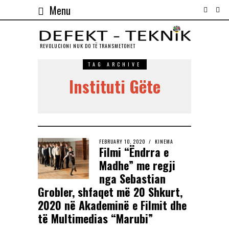
Menu
REVOLUCIONI NUK DO TЁ TRANSMETOHET
TAG ARCHIVE
Instituti Gëte
FEBRUARY 10, 2020
KINEMA
Filmi “Ëndrra e
Madhe” me regji
nga Sebastian
Grobler, shfaqet më 20 Shkurt,
2020 në Akademinë e Filmit dhe
të Multimedias “Marubi”