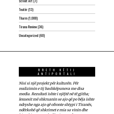
Street Art
(7)
Teatër
(13)
Tharm
(1,088)
Tirana Review
(36)
Uncategorized
(60)
RRETH KËTIJ
ANTIPORTALI
Nisi si një projekt për kulturën. Për
realizimin e tij bashkëpunova me disa
media. Rezultati ishte i njëjtë në të gjitha;
lexuesit më shkruanin se ajo që po bëja ishte
ndryshe nga ajo që ofronte shtypi i Tiranës,
ndërkohë që shkrimet e mia sa vinin dhe