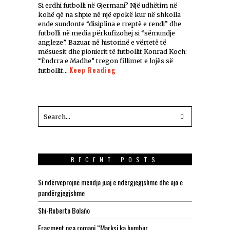
Si erdhi futbolli në Gjermani? Një udhëtim në
kohë që na shpie në një epokë kur në shkolla
ende sundonte “disiplina e rreptë e rendi” dhe
futbolli në media përkufizohej si “sëmundje
angleze”. Bazuar në historinë e vërtetë të
mësuesit dhe pionierit të futbollit Konrad Koch:
“Ëndrra e Madhe” tregon fillimet e lojës së
Keep Reading
futbollit…
RECENT POSTS
Si ndërveprojnë mendja juaj e ndërgjegjshme dhe ajo e
pandërgjegjshme
Shi-Roberto Bolaño
Fragment nga romani “Marksi ka humbur