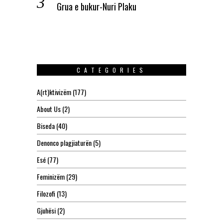
Grua e bukur-Nuri Plaku
CATEGORIES
A(rt)ktivizëm
(177)
About Us
(2)
Biseda
(40)
Denonco plagjiaturën
(5)
Esé
(77)
Feminizëm
(29)
Filozofi
(13)
Gjuhësi
(2)