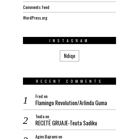
Comments feed
WordPress.org
INSTAGRAM
Ndiqe
RECENT COMMENTS
Fred
on
Flamingo Revolution/Arlinda Guma
Teuta
on
RECETË GRUAJE-Teuta Sadiku
Agim.Bajrami
on