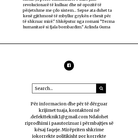
revolucionarë të kulluar dhe në opozitë të
përjetshme me çdo sistem... Sepse ata duhet ta
kenë gjithmonë të mbyllur grykën e thesit për
të shkruar mirë." Shkëputur nga romani "Terma
humanitarë si fjala bombardim." Arlinda Guma
Për informacion dhe për të dërguar
krijimet tuaja, kontaktoni në
.defektteknik1@gmail.com Ndalohet
riprodhimi i paautorizuar i përmbajtjes së
kësaj faqeje. Mirëpriten shkrime
jokorrekte politikisht por korrekte