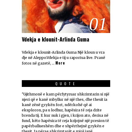
01
Vdekja e klounit-Arlinda Guma
Vdekja e klounit-Arlinda Guma Një kloun u vra
dje në Aleppo.Vdekja e tij u raportua live. Pranë
More
fotos në gazetë, …
QUOTE
"Gjithmonë e kam përfytyruar shkrimtarin si një
njeri që e kanë mbyllur në një thes, dhe thesit ia
kanë zënë grykën fort, ndërkohë që ai
eksploron, pa u lodhur, hapësira të reja drite
brenda tij. E kur nuk i gjen, i krijon ato, derisa në
fund, këto hapësira të reja krijojnë një presion të
papërballueshëm dhe e shpërthejnë grykën e
thesit. Ja përse shkrimtarët e mirë janë