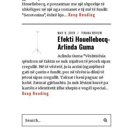
Houellebecq, e prezantuar me një shprehje të
shkëlqyer në një nga romanet e tij më të fundit:
Keep Reading
“Serotonina”, është kjo.…
MAY 9, 2018
TIRANA REVIEW
Efekti Houellebecq-
Arlinda Guma
Arlinda Guma “Vështirësia
qëndron në faktin se nuk mjafton të jetosh sipas
rregullit. Në të vërtetë, ju ia arrini (nganjëherë
gati në çastin e fundit, por në tërësi ia dilni) të
jetoni sipas rregullit. Taksat i keni paguar në
kohë. Faturat gjithashtu. Ju nuk lëvizni kurrë pa
kartën e identitetit (dhe xhepin e vogël special…
Keep Reading