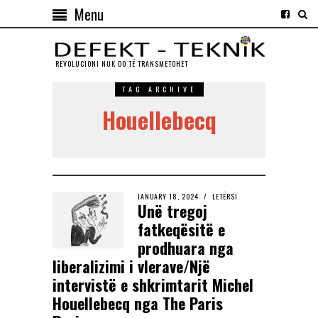
Menu
REVOLUCIONI NUK DO TЁ TRANSMETOHET
TAG ARCHIVE
Houellebecq
JANUARY 18, 2024
LETËRSI
Unë tregoj
fatkeqësitë e
prodhuara nga
liberalizimi i vlerave/Një
intervistë e shkrimtarit Michel
Houellebecq nga The Paris