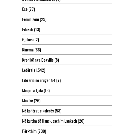
Esé
(77)
Feminizëm
(29)
Filozofi
(13)
Gjuhësi
(2)
Kinema
(66)
Kronikë nga Dogville
(8)
Letërsi
(1,542)
Libraria në rrugën 84
(7)
Meqë ra fjala
(18)
Muzikë
(26)
Në kohërat e kolerës
(58)
Në kujtim të Hans-Joachim Lanksch
(20)
Përkthim
(730)