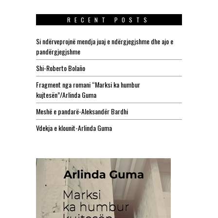
RECENT POSTS
Si ndërveprojnë mendja juaj e ndërgjegjshme dhe ajo e
pandërgjegjshme
Shi-Roberto Bolaño
Fragment nga romani “Marksi ka humbur
kujtesën”/Arlinda Guma
Meshë e pandarë-Aleksandër Bardhi
Vdekja e klounit-Arlinda Guma