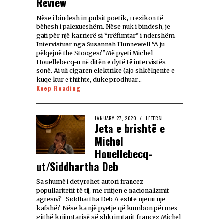
Review
Nëse i bindesh impulsit poetik, rrezikon të
bëhesh i palexueshëm. Nëse nuk i bindesh, je
gati për një karrierë si “rrëfimtar” i ndershëm.
Intervistuar nga Susannah Hunnewell “A ju
pëlqejnë the Stooges?”Më pyeti Michel
Houellebecq-u në ditën e dytë të intervistës
sonë. Ai uli cigaren elektrike (ajo shkëlqente e
kuqe kur e thithte, duke prodhuar…
Keep Reading
JANUARY 27, 2020
LETËRSI
Jeta e brishtë e
Michel
Houellebecq-
ut/Siddhartha Deb
Sa shumë i detyrohet autori francez
popullaritetit të tij, me rritjen e nacionalizmit
agresiv? Siddhartha Deb A është njeriu një
kafshë? Nëse ka një pyetje që kumbon përmes
gjithë krijimtarisë së shkrimtarit francez Michel