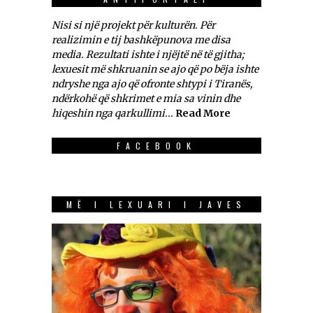
Nisi si një projekt për kulturën. Për
realizimin e tij bashkëpunova me disa
media. Rezultati ishte i njëjtë në të gjitha;
lexuesit më shkruanin se ajo që po bëja ishte
ndryshe nga ajo që ofronte shtypi i Tiranës,
ndërkohë që shkrimet e mia sa vinin dhe
hiqeshin nga qarkullimi...
Read More
FACEBOOK
MË I LEXUARI I JAVES