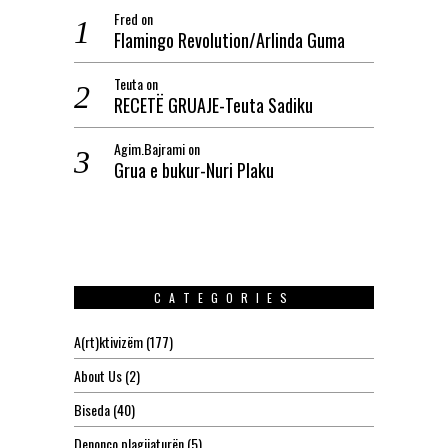
Fred
on
Flamingo Revolution/Arlinda Guma
Teuta
on
RECETË GRUAJE-Teuta Sadiku
Agim.Bajrami
on
Grua e bukur-Nuri Plaku
CATEGORIES
A(rt)ktivizëm
(177)
About Us
(2)
Biseda
(40)
Denonco plagjiaturën
(5)