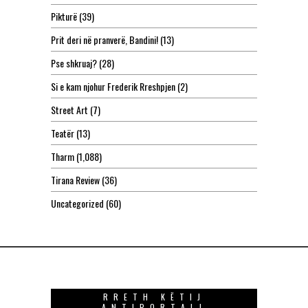
Pikturë
(39)
Prit deri në pranverë, Bandini!
(13)
Pse shkruaj?
(28)
Si e kam njohur Frederik Rreshpjen
(2)
Street Art
(7)
Teatër
(13)
Tharm
(1,088)
Tirana Review
(36)
Uncategorized
(60)
RRETH KËTIJ
ANTIPORTALI