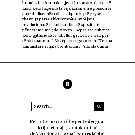
brenda tij. E kur nuk i gjen, i krijon ato, derisa në
fund, këto hapësira të reja krijojnë një presion të
papërballueshëm dhe e shpërthejnë grykën e
thesit. Ja përse shkrimtarët e mirë janë
revolucionarë të kulluar dhe në opozitë të
përjetshme me çdo sistem... Sepse ata duhet ta
kenë gjithmonë të mbyllur grykën e thesit për
të shkruar mirë." Shkëputur nga romani "Terma
humanitarë si fjala bombardim." Arlinda Guma
Për informacion dhe për të dërguar
krijimet tuaja, kontaktoni në
.defektteknik1@gmail.com Ndalohet