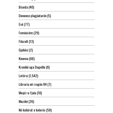
Biseda
(40)
Denonco plagjiaturën
(5)
Esé
(77)
Feminizëm
(29)
Filozofi
(13)
Gjuhësi
(2)
Kinema
(66)
Kronikë nga Dogville
(8)
Letërsi
(1,542)
Libraria në rrugën 84
(7)
Meqë ra fjala
(18)
Muzikë
(26)
Në kohërat e kolerës
(58)