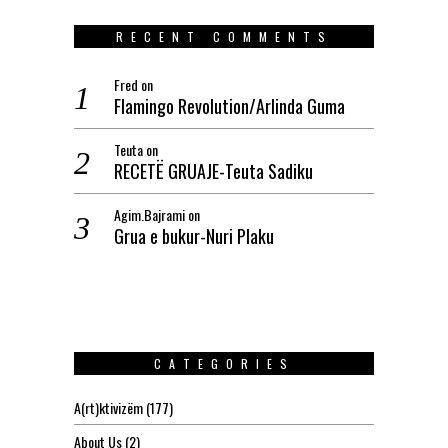
RECENT COMMENTS
Fred
on
Flamingo Revolution/Arlinda Guma
Teuta
on
RECETË GRUAJE-Teuta Sadiku
Agim.Bajrami
on
Grua e bukur-Nuri Plaku
CATEGORIES
A(rt)ktivizëm
(177)
About Us
(2)