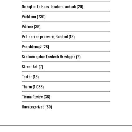
Në kujtim të Hans-Joachim Lanksch
(20)
Përkthim
(730)
Pikturë
(39)
Prit deri në pranverë, Bandini!
(13)
Pse shkruaj?
(28)
Si e kam njohur Frederik Rreshpjen
(2)
Street Art
(7)
Teatër
(13)
Tharm
(1,088)
Tirana Review
(36)
Uncategorized
(60)