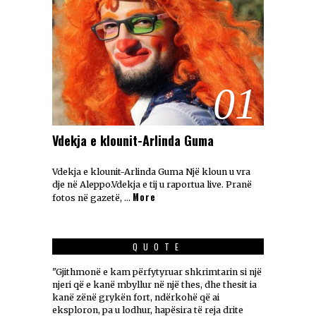
01
Vdekja e klounit-Arlinda Guma
Vdekja e klounit-Arlinda Guma Një kloun u vra
dje në Aleppo.Vdekja e tij u raportua live. Pranë
More
fotos në gazetë, …
QUOTE
"Gjithmonë e kam përfytyruar shkrimtarin si një
njeri që e kanë mbyllur në një thes, dhe thesit ia
kanë zënë grykën fort, ndërkohë që ai
eksploron, pa u lodhur, hapësira të reja drite