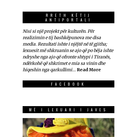
RRETH KËTIJ
ANTIPORTALI
Nisi si një projekt për kulturën. Për
realizimin e tij bashkëpunova me disa
media. Rezultati ishte i njëjtë në të gjitha;
lexuesit më shkruanin se ajo që po bëja ishte
ndryshe nga ajo që ofronte shtypi i Tiranës,
ndërkohë që shkrimet e mia sa vinin dhe
hiqeshin nga qarkullimi...
Read More
FACEBOOK
MË I LEXUARI I JAVES