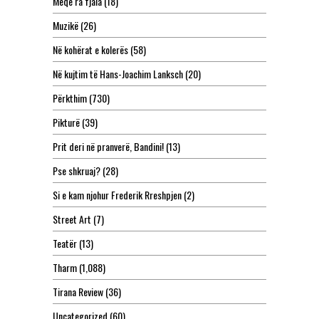
Meqë ra fjala
(18)
Muzikë
(26)
Në kohërat e kolerës
(58)
Në kujtim të Hans-Joachim Lanksch
(20)
Përkthim
(730)
Pikturë
(39)
Prit deri në pranverë, Bandini!
(13)
Pse shkruaj?
(28)
Si e kam njohur Frederik Rreshpjen
(2)
Street Art
(7)
Teatër
(13)
Tharm
(1,088)
Tirana Review
(36)
Uncategorized
(60)