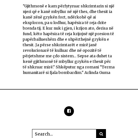
"Gjithmonë e kam përfytyruar shkrimtarin si një
njeri që e kanë mbyllur në një thes, dhe thesit ia
kanë zënë grykën fort, ndërkohë që ai
eksploron, pa u lodhur, hapësira të reja drite
brenda tij. E kur nuk i gjen, i krijon ato, derisa në
fund, këto hapësira të reja krijojnë një presion të
papërballueshëm dhe e shpërthejnë grykën e
thesit. Ja përse shkrimtarët e mirë janë
revolucionarë të kulluar dhe në opozitë të
përjetshme me çdo sistem... Sepse ata duhet ta
kenë gjithmonë të mbyllur grykën e thesit për
të shkruar mirë." Shkëputur nga romani "Terma
humanitarë si fjala bombardim." Arlinda Guma