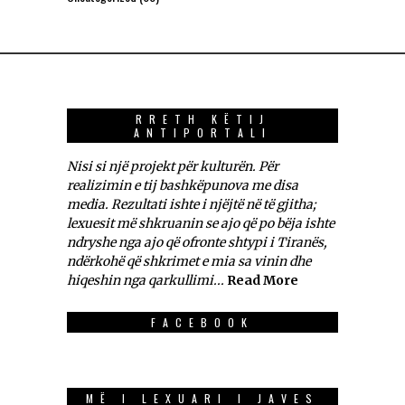
RRETH KËTIJ
ANTIPORTALI
Nisi si një projekt për kulturën. Për
realizimin e tij bashkëpunova me disa
media. Rezultati ishte i njëjtë në të gjitha;
lexuesit më shkruanin se ajo që po bëja ishte
ndryshe nga ajo që ofronte shtypi i Tiranës,
ndërkohë që shkrimet e mia sa vinin dhe
hiqeshin nga qarkullimi...
Read More
FACEBOOK
MË I LEXUARI I JAVES