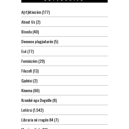
A(rt)ktivizëm
(177)
About Us
(2)
Biseda
(40)
Denonco plagjiaturën
(5)
Esé
(77)
Feminizëm
(29)
Filozofi
(13)
Gjuhësi
(2)
Kinema
(66)
Kronikë nga Dogville
(8)
Letërsi
(1,542)
Libraria në rrugën 84
(7)