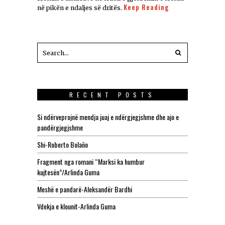
Keep Reading
në pikën e ndaljes së dritës.
RECENT POSTS
Si ndërveprojnë mendja juaj e ndërgjegjshme dhe ajo e
pandërgjegjshme
Shi-Roberto Bolaño
Fragment nga romani “Marksi ka humbur
kujtesën”/Arlinda Guma
Meshë e pandarë-Aleksandër Bardhi
Vdekja e klounit-Arlinda Guma