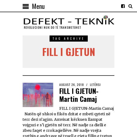
Menu
REVOLUCIONI NUK DO TЁ TRANSMETOHET
TAG ARCHIVE
FILL I GJETUN
AUGUST 26, 2018
LETËRSI
FILL I GJETUN-
Martin Camaj
FILL I GJETUN-Martin Camaj
Natën që shkoi u fikën dritat e mbeti qyteti në
terr deri n’agim. Amvisat kërkuen llampat
vojguri e s’i gjetën në terr. Në nadje ra dielli e
zbeu faqet e rrokaqiellëve. Në nadje vrejta
rrethin e andrrave në truell e gjeta fillin e tretun