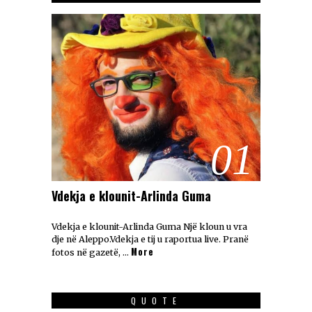
01
Vdekja e klounit-Arlinda Guma
Vdekja e klounit-Arlinda Guma Një kloun u vra
dje në Aleppo.Vdekja e tij u raportua live. Pranë
More
fotos në gazetë, …
QUOTE