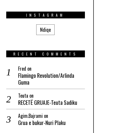
INSTAGRAM
Ndiqe
RECENT COMMENTS
Fred
on
Flamingo Revolution/Arlinda
Guma
Teuta
on
RECETË GRUAJE-Teuta Sadiku
Agim.Bajrami
on
Grua e bukur-Nuri Plaku