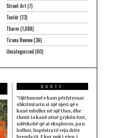
Street Art
(7)
Teatër
(13)
Tharm
(1,088)
Tirana Review
(36)
Uncategorized
(60)
QUOTE
"Gjithmonë e kam përfytyruar
shkrimtarin si një njeri që e
kanë mbyllur në një thes, dhe
thesit ia kanë zënë grykën fort,
ndërkohë që ai eksploron, pa u
lodhur, hapësira të reja drite
brenda tij. E kur nuk i gjen, i