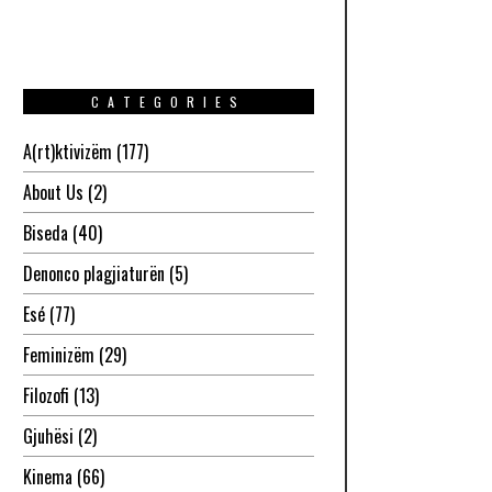
CATEGORIES
A(rt)ktivizëm
(177)
About Us
(2)
Biseda
(40)
Denonco plagjiaturën
(5)
Esé
(77)
Feminizëm
(29)
Filozofi
(13)
Gjuhësi
(2)
Kinema
(66)