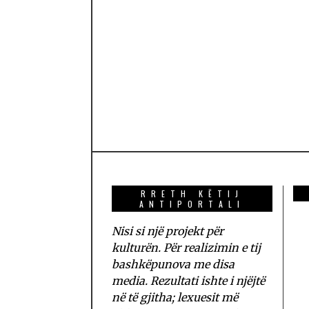
RRETH KËTIJ
ANTIPORTALI
Nisi si një projekt për
kulturën. Për realizimin e tij
bashkëpunova me disa
media. Rezultati ishte i njëjtë
në të gjitha; lexuesit më