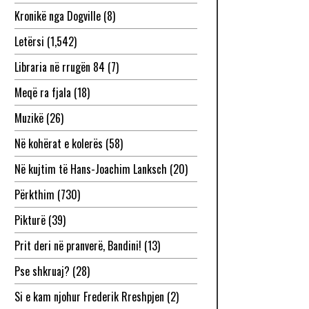
Kronikë nga Dogville
(8)
Letërsi
(1,542)
Libraria në rrugën 84
(7)
Meqë ra fjala
(18)
Muzikë
(26)
Në kohërat e kolerës
(58)
Në kujtim të Hans-Joachim Lanksch
(20)
Përkthim
(730)
Pikturë
(39)
Prit deri në pranverë, Bandini!
(13)
Pse shkruaj?
(28)
Si e kam njohur Frederik Rreshpjen
(2)