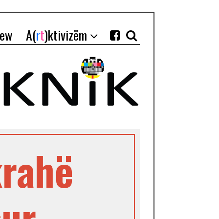
iew
A(
r
t
)ktivizëm
krahë
sur