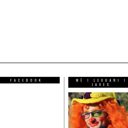
FACEBOOK
MË I LEXUARI I
JAVES