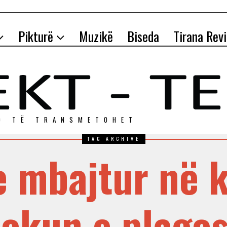
Pikturë
Muzikë
Biseda
Tirana Rev
O TЁ TRANSMETOHET
TAG ARCHIVE
 mbajtur në 
okun e plago