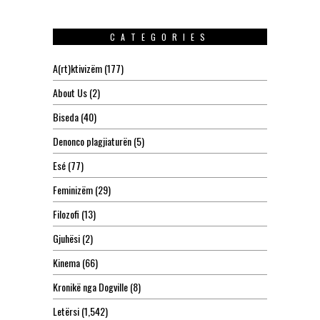
CATEGORIES
A(rt)ktivizëm
(177)
About Us
(2)
Biseda
(40)
Denonco plagjiaturën
(5)
Esé
(77)
Feminizëm
(29)
Filozofi
(13)
Gjuhësi
(2)
Kinema
(66)
Kronikë nga Dogville
(8)
Letërsi
(1,542)