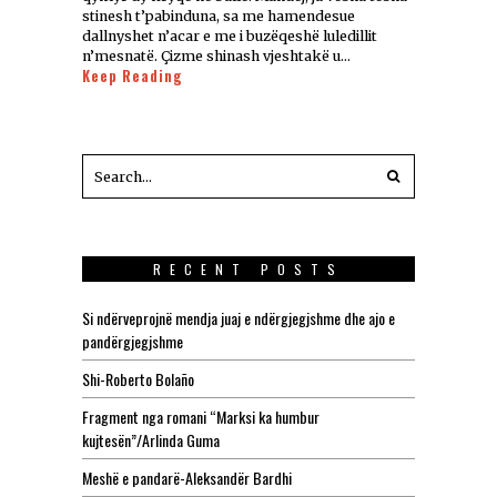
stinesh t’pabinduna, sa me hamendesue
dallnyshet n’acar e me i buzëqeshë luledillit
n’mesnatë. Çizme shinash vjeshtakë u…
Keep Reading
RECENT POSTS
Si ndërveprojnë mendja juaj e ndërgjegjshme dhe ajo e
pandërgjegjshme
Shi-Roberto Bolaño
Fragment nga romani “Marksi ka humbur
kujtesën”/Arlinda Guma
Meshë e pandarë-Aleksandër Bardhi