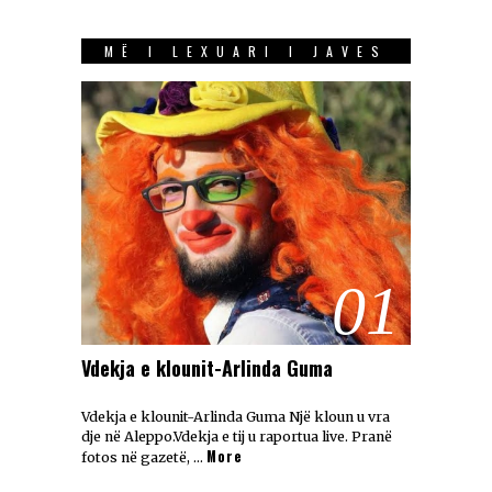
MË I LEXUARI I JAVES
01
Vdekja e klounit-Arlinda Guma
Vdekja e klounit-Arlinda Guma Një kloun u vra
dje në Aleppo.Vdekja e tij u raportua live. Pranë
More
fotos në gazetë, …