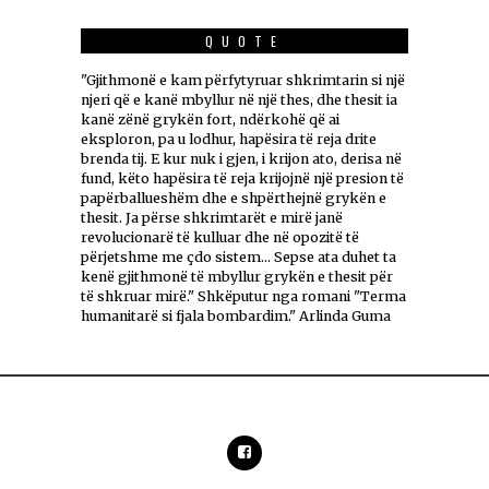
QUOTE
"Gjithmonë e kam përfytyruar shkrimtarin si një
njeri që e kanë mbyllur në një thes, dhe thesit ia
kanë zënë grykën fort, ndërkohë që ai
eksploron, pa u lodhur, hapësira të reja drite
brenda tij. E kur nuk i gjen, i krijon ato, derisa në
fund, këto hapësira të reja krijojnë një presion të
papërballueshëm dhe e shpërthejnë grykën e
thesit. Ja përse shkrimtarët e mirë janë
revolucionarë të kulluar dhe në opozitë të
përjetshme me çdo sistem... Sepse ata duhet ta
kenë gjithmonë të mbyllur grykën e thesit për
të shkruar mirë." Shkëputur nga romani "Terma
humanitarë si fjala bombardim." Arlinda Guma