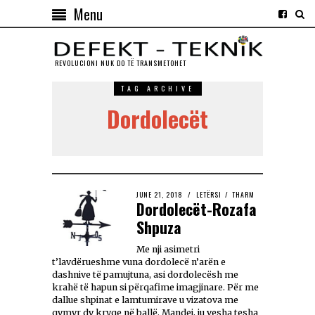
Menu
REVOLUCIONI NUK DO TЁ TRANSMETOHET
TAG ARCHIVE
Dordolecët
JUNE 21, 2018
LETËRSI
/
THARM
Dordolecët-Rozafa
Shpuza
Me nji asimetri
t’lavdërueshme vuna dordolecë n’arën e
dashnive të pamujtuna, asi dordolecësh me
krahë të hapun si përqafime imagjinare. Për me
dallue shpinat e lamtumirave u vizatova me
qymyr dy kryqe në ballë. Mandej, ju vesha tesha