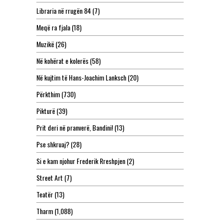
Libraria në rrugën 84
(7)
Meqë ra fjala
(18)
Muzikë
(26)
Në kohërat e kolerës
(58)
Në kujtim të Hans-Joachim Lanksch
(20)
Përkthim
(730)
Pikturë
(39)
Prit deri në pranverë, Bandini!
(13)
Pse shkruaj?
(28)
Si e kam njohur Frederik Rreshpjen
(2)
Street Art
(7)
Teatër
(13)
Tharm
(1,088)