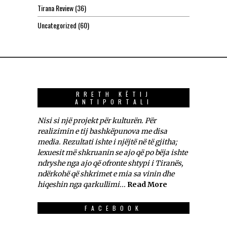
Tirana Review
(36)
Uncategorized
(60)
RRETH KËTIJ
ANTIPORTALI
Nisi si një projekt për kulturën. Për
realizimin e tij bashkëpunova me disa
media. Rezultati ishte i njëjtë në të gjitha;
lexuesit më shkruanin se ajo që po bëja ishte
ndryshe nga ajo që ofronte shtypi i Tiranës,
ndërkohë që shkrimet e mia sa vinin dhe
hiqeshin nga qarkullimi...
Read More
FACEBOOK