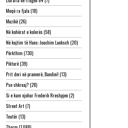
Libraria në rrugën 84
(7)
Meqë ra fjala
(18)
Muzikë
(26)
Në kohërat e kolerës
(58)
Në kujtim të Hans-Joachim Lanksch
(20)
Përkthim
(730)
Pikturë
(39)
Prit deri në pranverë, Bandini!
(13)
Pse shkruaj?
(28)
Si e kam njohur Frederik Rreshpjen
(2)
Street Art
(7)
Teatër
(13)
Tharm
(1,088)