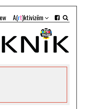
iew
A(
r
t
)ktivizëm