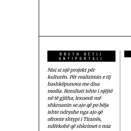
RRETH KËTIJ
ANTIPORTALI
Nisi si një projekt për
kulturën. Për realizimin e tij
bashkëpunova me disa
media. Rezultati ishte i njëjtë
në të gjitha; lexuesit më
shkruanin se ajo që po bëja
ishte ndryshe nga ajo që
ofronte shtypi i Tiranës,
ndërkohë që shkrimet e mia