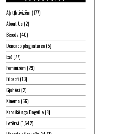
A(rt)ktivizëm
(177)
About Us
(2)
Biseda
(40)
Denonco plagjiaturën
(5)
Esé
(77)
Feminizëm
(29)
Filozofi
(13)
Gjuhësi
(2)
Kinema
(66)
Kronikë nga Dogville
(8)
Letërsi
(1,542)