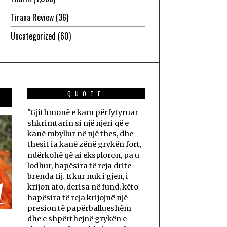
Tirana Review
(36)
Uncategorized
(60)
QUOTE
"Gjithmonë e kam përfytyruar
shkrimtarin si një njeri që e
kanë mbyllur në një thes, dhe
thesit ia kanë zënë grykën fort,
ndërkohë që ai eksploron, pa u
lodhur, hapësira të reja drite
brenda tij. E kur nuk i gjen, i
1
krijon ato, derisa në fund, këto
hapësira të reja krijojnë një
presion të papërballueshëm
dhe e shpërthejnë grykën e