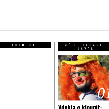
FACEBOOK
MË I LEXUARI I
JAVES
0
Vdekja e klounit-