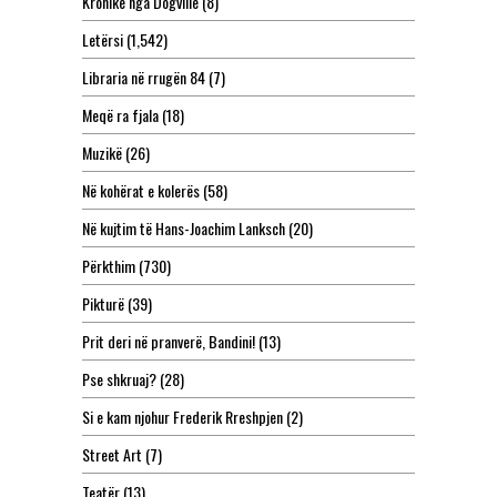
Kronikë nga Dogville
(8)
Letërsi
(1,542)
Libraria në rrugën 84
(7)
Meqë ra fjala
(18)
Muzikë
(26)
Në kohërat e kolerës
(58)
Në kujtim të Hans-Joachim Lanksch
(20)
Përkthim
(730)
Pikturë
(39)
Prit deri në pranverë, Bandini!
(13)
Pse shkruaj?
(28)
Si e kam njohur Frederik Rreshpjen
(2)
Street Art
(7)
Teatër
(13)