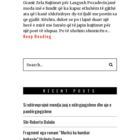
Granit Zela Kujtimet për Lasgush Poradecin janë
moda më e fundit që ka kapur ethshëm të gjithë
ata që i kanë shkëmbyer dy-tri fjalë me poetin sa
qe gjallë. Kështu, duket se po i lajnë duart një
herë e mirë me famën që të japin kujtimet për
një poet të shquar. Po të shohim shumicën e…
Keep Reading
RECENT POSTS
Si ndërveprojnë mendja juaj e ndërgjegjshme dhe ajo e
pandërgjegjshme
Shi-Roberto Bolaño
Fragment nga romani “Marksi ka humbur
kujtesën”/Arlinda Guma