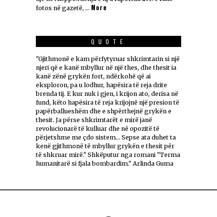
More
fotos në gazetë, …
QUOTE
"Gjithmonë e kam përfytyruar shkrimtarin si një
njeri që e kanë mbyllur në një thes, dhe thesit ia
kanë zënë grykën fort, ndërkohë që ai
eksploron, pa u lodhur, hapësira të reja drite
brenda tij. E kur nuk i gjen, i krijon ato, derisa në
fund, këto hapësira të reja krijojnë një presion të
papërballueshëm dhe e shpërthejnë grykën e
thesit. Ja përse shkrimtarët e mirë janë
revolucionarë të kulluar dhe në opozitë të
përjetshme me çdo sistem... Sepse ata duhet ta
kenë gjithmonë të mbyllur grykën e thesit për
të shkruar mirë." Shkëputur nga romani "Terma
humanitarë si fjala bombardim." Arlinda Guma