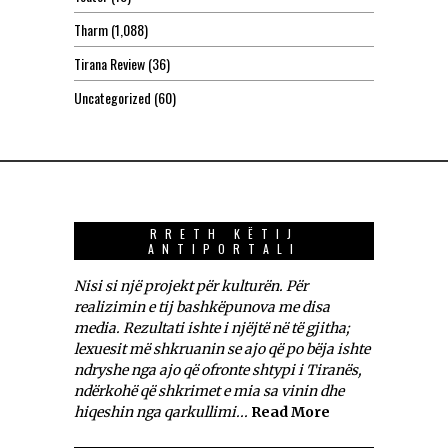
Tharm
(1,088)
Tirana Review
(36)
Uncategorized
(60)
RRETH KËTIJ
ANTIPORTALI
Nisi si një projekt për kulturën. Për
realizimin e tij bashkëpunova me disa
media. Rezultati ishte i njëjtë në të gjitha;
lexuesit më shkruanin se ajo që po bëja ishte
ndryshe nga ajo që ofronte shtypi i Tiranës,
ndërkohë që shkrimet e mia sa vinin dhe
hiqeshin nga qarkullimi...
Read More