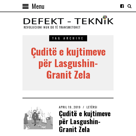
Menu
REVOLUCIONI NUK DO TЁ TRANSMETOHET
TAG ARCHIVE
Çuditë e kujtimeve
për Lasgushin-
Granit Zela
APRIL 19, 2019
LETËRSI
Çuditë e kujtimeve
për Lasgushin-
Granit Zela