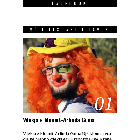
FACEBOOK
MË I LEXUARI I JAVES
01
Vdekja e klounit-Arlinda Guma
Vdekja e klounit-Arlinda Guma Një kloun u vra
dje në Aleppo.Vdekja e tij u raportua live. Pranë