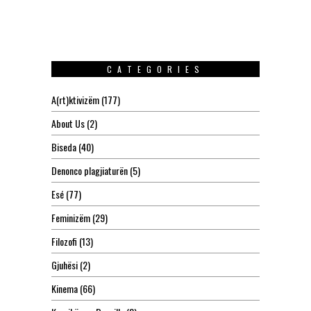
CATEGORIES
A(rt)ktivizëm
(177)
About Us
(2)
Biseda
(40)
Denonco plagjiaturën
(5)
Esé
(77)
Feminizëm
(29)
Filozofi
(13)
Gjuhësi
(2)
Kinema
(66)