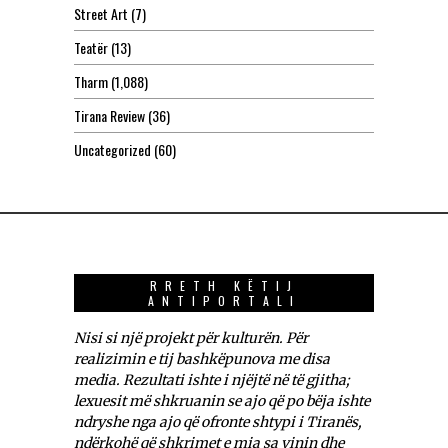
Street Art
(7)
Teatër
(13)
Tharm
(1,088)
Tirana Review
(36)
Uncategorized
(60)
RRETH KËTIJ
ANTIPORTALI
Nisi si një projekt për kulturën. Për
realizimin e tij bashkëpunova me disa
media. Rezultati ishte i njëjtë në të gjitha;
lexuesit më shkruanin se ajo që po bëja ishte
ndryshe nga ajo që ofronte shtypi i Tiranës,
ndërkohë që shkrimet e mia sa vinin dhe