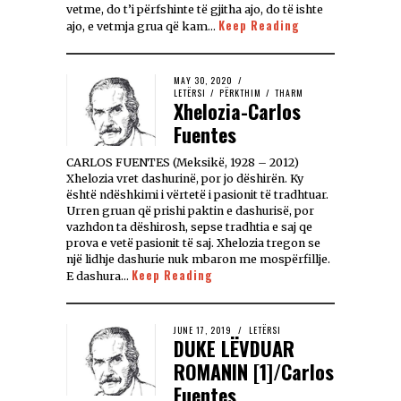
vetme, do t’i përfshinte të gjitha ajo, do të ishte
Keep Reading
ajo, e vetmja grua që kam…
MAY 30, 2020
LETËRSI
/
PËRKTHIM
/
THARM
Xhelozia-Carlos
Fuentes
CARLOS FUENTES (Meksikë, 1928 – 2012)
Xhelozia vret dashurinë, por jo dëshirën. Ky
është ndëshkimi i vërtetë i pasionit të tradhtuar.
Urren gruan që prishi paktin e dashurisë, por
vazhdon ta dëshirosh, sepse tradhtia e saj qe
prova e vetë pasionit të saj. Xhelozia tregon se
një lidhje dashurie nuk mbaron me mospërfillje.
Keep Reading
E dashura…
JUNE 17, 2019
LETËRSI
DUKE LËVDUAR
ROMANIN [1]/Carlos
Fuentes