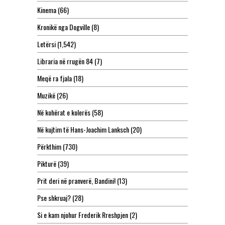
Kinema
(66)
Kronikë nga Dogville
(8)
Letërsi
(1,542)
Libraria në rrugën 84
(7)
Meqë ra fjala
(18)
Muzikë
(26)
Në kohërat e kolerës
(58)
Në kujtim të Hans-Joachim Lanksch
(20)
Përkthim
(730)
Pikturë
(39)
Prit deri në pranverë, Bandini!
(13)
Pse shkruaj?
(28)
Si e kam njohur Frederik Rreshpjen
(2)