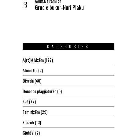
Agim.Bajrami
on
Grua e bukur-Nuri Plaku
CATEGORIES
A(rt)ktivizëm
(177)
About Us
(2)
Biseda
(40)
Denonco plagjiaturën
(5)
Esé
(77)
Feminizëm
(29)
Filozofi
(13)
Gjuhësi
(2)