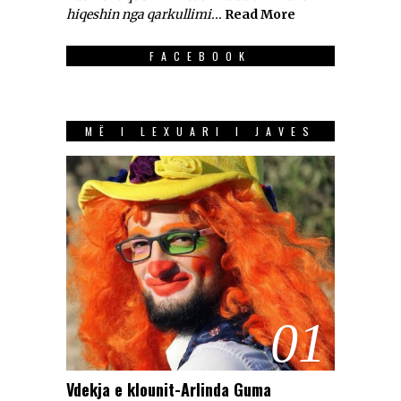
hiqeshin nga qarkullimi...
Read More
FACEBOOK
MË I LEXUARI I JAVES
01
Vdekja e klounit-Arlinda Guma