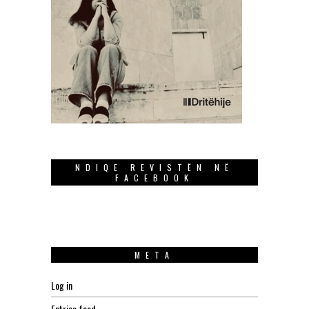
NDIQE REVISTËN NË
FACEBOOK
META
Log in
Entries feed