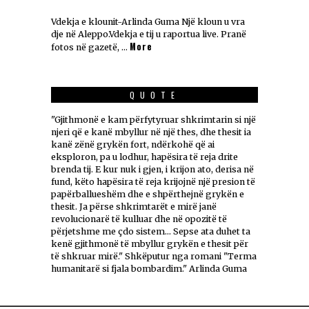
Vdekja e klounit-Arlinda Guma Një kloun u vra
dje në Aleppo.Vdekja e tij u raportua live. Pranë
More
fotos në gazetë, …
QUOTE
"Gjithmonë e kam përfytyruar shkrimtarin si një
njeri që e kanë mbyllur në një thes, dhe thesit ia
kanë zënë grykën fort, ndërkohë që ai
eksploron, pa u lodhur, hapësira të reja drite
brenda tij. E kur nuk i gjen, i krijon ato, derisa në
fund, këto hapësira të reja krijojnë një presion të
papërballueshëm dhe e shpërthejnë grykën e
thesit. Ja përse shkrimtarët e mirë janë
revolucionarë të kulluar dhe në opozitë të
përjetshme me çdo sistem... Sepse ata duhet ta
kenë gjithmonë të mbyllur grykën e thesit për
të shkruar mirë." Shkëputur nga romani "Terma
humanitarë si fjala bombardim." Arlinda Guma