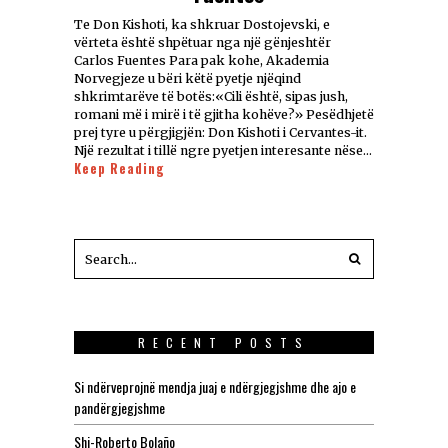
Te Don Kishoti, ka shkruar Dostojevski, e
vërteta është shpëtuar nga një gënjeshtër
Carlos Fuentes Para pak kohe, Akademia
Norvegjeze u bëri këtë pyetje njëqind
shkrimtarëve të botës:«Cili është, sipas jush,
romani më i mirë i të gjitha kohëve?» Pesëdhjetë
prej tyre u përgjigjën: Don Kishoti i Cervantes-it.
Një rezultat i tillë ngre pyetjen interesante nëse…
Keep Reading
RECENT POSTS
Si ndërveprojnë mendja juaj e ndërgjegjshme dhe ajo e
pandërgjegjshme
Shi-Roberto Bolaño