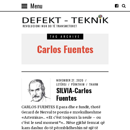
Menu
REVOLUCIONI NUK DO TЁ TRANSMETOHET
TAG ARCHIVE
Carlos Fuentes
NOVEMBER 27, 2020
LETËRSI
/
PËRKTHIM
/
THARM
SILVIA-Carlos
Fuentes
CARLOS FUENTES E para dhe e fundit, thotë
Gerard de Nerval te poezia e mrekullueshme
«Artemisa»… «Et c’ést toujours la seule – ou
c’ést le seul moment*»… Nëse gjithë femrat që
kam dashur do të përmblidheshin në një të