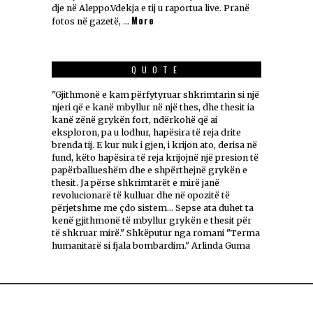
dje në Aleppo.Vdekja e tij u raportua live. Pranë
More
fotos në gazetë, …
QUOTE
"Gjithmonë e kam përfytyruar shkrimtarin si një
njeri që e kanë mbyllur në një thes, dhe thesit ia
kanë zënë grykën fort, ndërkohë që ai
eksploron, pa u lodhur, hapësira të reja drite
brenda tij. E kur nuk i gjen, i krijon ato, derisa në
fund, këto hapësira të reja krijojnë një presion të
papërballueshëm dhe e shpërthejnë grykën e
thesit. Ja përse shkrimtarët e mirë janë
revolucionarë të kulluar dhe në opozitë të
përjetshme me çdo sistem... Sepse ata duhet ta
kenë gjithmonë të mbyllur grykën e thesit për
të shkruar mirë." Shkëputur nga romani "Terma
humanitarë si fjala bombardim." Arlinda Guma