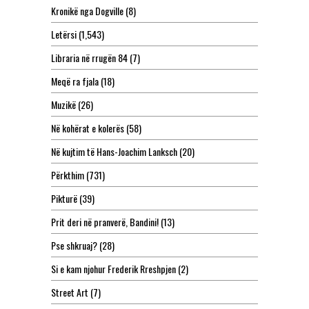
Kronikë nga Dogville
(8)
Letërsi
(1,543)
Libraria në rrugën 84
(7)
Meqë ra fjala
(18)
Muzikë
(26)
Në kohërat e kolerës
(58)
Në kujtim të Hans-Joachim Lanksch
(20)
Përkthim
(731)
Pikturë
(39)
Prit deri në pranverë, Bandini!
(13)
Pse shkruaj?
(28)
Si e kam njohur Frederik Rreshpjen
(2)
Street Art
(7)