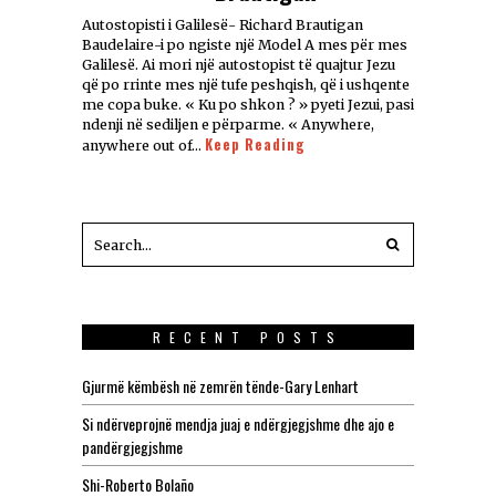
Autostopisti i Galilesë- Richard Brautigan
Baudelaire-i po ngiste një Model A mes për mes
Galilesë. Ai mori një autostopist të quajtur Jezu
që po rrinte mes një tufe peshqish, që i ushqente
me copa buke. « Ku po shkon ? » pyeti Jezui, pasi
ndenji në sediljen e përparme. « Anywhere,
Keep Reading
anywhere out of…
RECENT POSTS
Gjurmë këmbësh në zemrën tënde-Gary Lenhart
Si ndërveprojnë mendja juaj e ndërgjegjshme dhe ajo e
pandërgjegjshme
Shi-Roberto Bolaño