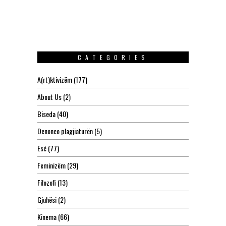
CATEGORIES
A(rt)ktivizëm
(177)
About Us
(2)
Biseda
(40)
Denonco plagjiaturën
(5)
Esé
(77)
Feminizëm
(29)
Filozofi
(13)
Gjuhësi
(2)
Kinema
(66)