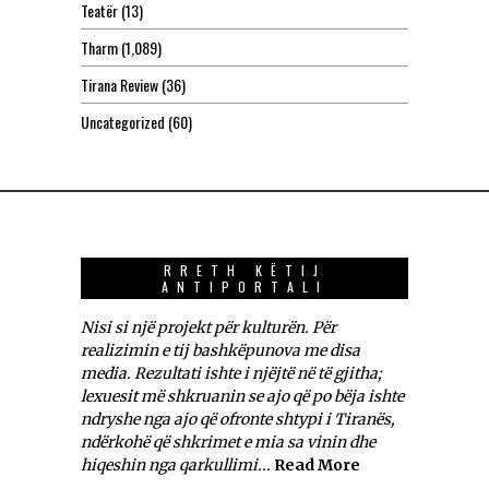
Teatër
(13)
Tharm
(1,089)
Tirana Review
(36)
Uncategorized
(60)
RRETH KËTIJ
ANTIPORTALI
Nisi si një projekt për kulturën. Për
realizimin e tij bashkëpunova me disa
media. Rezultati ishte i njëjtë në të gjitha;
lexuesit më shkruanin se ajo që po bëja ishte
ndryshe nga ajo që ofronte shtypi i Tiranës,
ndërkohë që shkrimet e mia sa vinin dhe
hiqeshin nga qarkullimi...
Read More