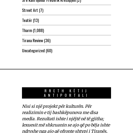
Street Art
(7)
Teatër
(13)
Tharm
(1,088)
Tirana Review
(36)
Uncategorized
(60)
RRETH KËTIJ
ANTIPORTALI
Nisi si një projekt për kulturën. Për
realizimin e tij bashkëpunova me disa
media. Rezultati ishte i njëjtë në të gjitha;
lexuesit më shkruanin se ajo që po bëja ishte
ndryshe nga ajo që ofronte shtypi i Tiranës,