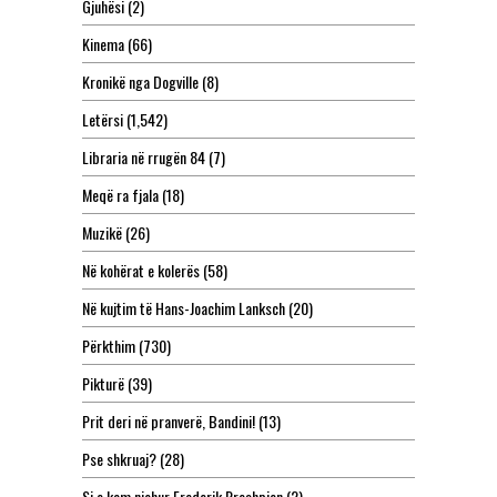
Gjuhësi
(2)
Kinema
(66)
Kronikë nga Dogville
(8)
Letërsi
(1,542)
Libraria në rrugën 84
(7)
Meqë ra fjala
(18)
Muzikë
(26)
Në kohërat e kolerës
(58)
Në kujtim të Hans-Joachim Lanksch
(20)
Përkthim
(730)
Pikturë
(39)
Prit deri në pranverë, Bandini!
(13)
Pse shkruaj?
(28)
Si e kam njohur Frederik Rreshpjen
(2)