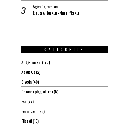
Agim.Bajrami
on
Grua e bukur-Nuri Plaku
CATEGORIES
A(rt)ktivizëm
(177)
About Us
(2)
Biseda
(40)
Denonco plagjiaturën
(5)
Esé
(77)
Feminizëm
(29)
Filozofi
(13)