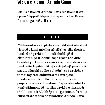
Vdekja e klounit-Arlinda Guma
Vdekja e klounit-Arlinda Guma Një kloun u vra
dje në Aleppo.Vdekja e tij u raportua live. Pranë
More
fotos në gazetë, …
QUOTE
"Gjithmonë e kam përfytyruar shkrimtarin si një
njeri që e kanë mbyllur në një thes, dhe thesit ia
kanë zënë grykën fort, ndërkohë që ai
eksploron, pa u lodhur, hapësira të reja drite
brenda tij. E kur nuk i gjen, i krijon ato, derisa në
fund, këto hapësira të reja krijojnë një presion të
papërballueshëm dhe e shpërthejnë grykën e
thesit. Ja përse shkrimtarët e mirë janë
revolucionarë të kulluar dhe në opozitë të
përjetshme me çdo sistem... Sepse ata duhet ta
kenë gjithmonë të mbyllur grykën e thesit për
të shkruar mirë." Shkëputur nga romani "Terma
humanitarë si fjala bombardim." Arlinda Guma