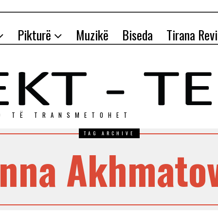
Pikturë
Muzikë
Biseda
Tirana Rev
O TЁ TRANSMETOHET
TAG ARCHIVE
nna Akhmato