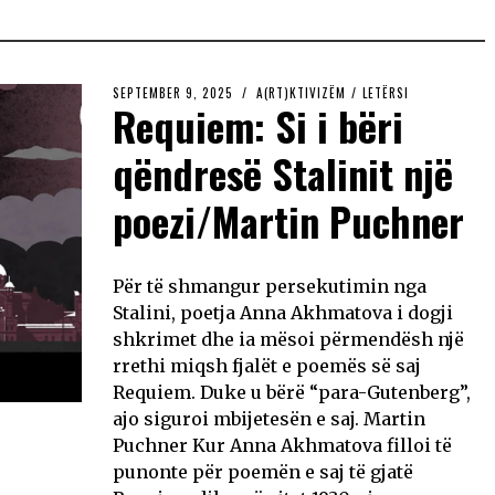
SEPTEMBER 9, 2025
A(RT)KTIVIZËM
/
LETËRSI
Requiem: Si i bëri
qëndresë Stalinit një
poezi/Martin Puchner
Për të shmangur persekutimin nga
Stalini, poetja Anna Akhmatova i dogji
shkrimet dhe ia mësoi përmendësh një
rrethi miqsh fjalët e poemës së saj
Requiem. Duke u bërë “para-Gutenberg”,
ajo siguroi mbijetesën e saj. Martin
Puchner Kur Anna Akhmatova filloi të
punonte për poemën e saj të gjatë