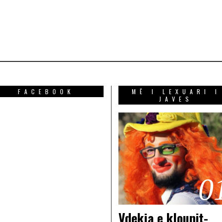
FACEBOOK
MË I LEXUARI I
JAVES
0
Vdekja e klounit-