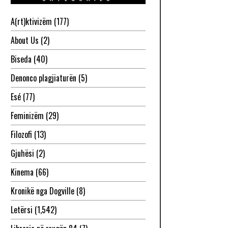
A(rt)ktivizëm
(177)
About Us
(2)
Biseda
(40)
Denonco plagjiaturën
(5)
Esé
(77)
Feminizëm
(29)
Filozofi
(13)
Gjuhësi
(2)
Kinema
(66)
Kronikë nga Dogville
(8)
Letërsi
(1,542)