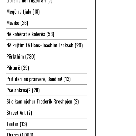
Libraria në rrugën 84
(7)
Meqë ra fjala
(18)
Muzikë
(26)
Në kohërat e kolerës
(58)
Në kujtim të Hans-Joachim Lanksch
(20)
Përkthim
(730)
Pikturë
(39)
Prit deri në pranverë, Bandini!
(13)
Pse shkruaj?
(28)
Si e kam njohur Frederik Rreshpjen
(2)
Street Art
(7)
Teatër
(13)
Tharm
(1,088)