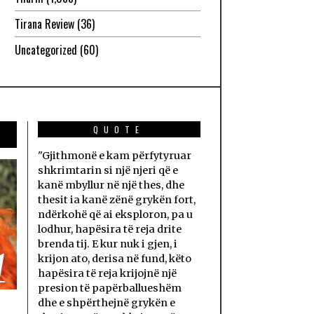
Tirana Review
(36)
Uncategorized
(60)
QUOTE
"Gjithmonë e kam përfytyruar
shkrimtarin si një njeri që e
kanë mbyllur në një thes, dhe
thesit ia kanë zënë grykën fort,
ndërkohë që ai eksploron, pa u
lodhur, hapësira të reja drite
brenda tij. E kur nuk i gjen, i
1
krijon ato, derisa në fund, këto
hapësira të reja krijojnë një
presion të papërballueshëm
dhe e shpërthejnë grykën e