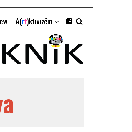
iew
A(
r
t
)ktivizëm
va