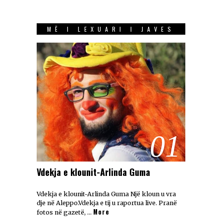
MË I LEXUARI I JAVES
01
Vdekja e klounit-Arlinda Guma
Vdekja e klounit-Arlinda Guma Një kloun u vra
dje në Aleppo.Vdekja e tij u raportua live. Pranë
More
fotos në gazetë, …