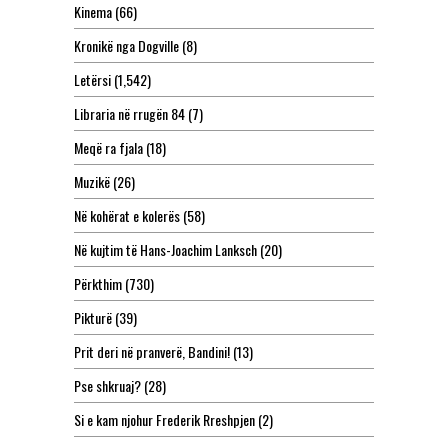
Kinema
(66)
Kronikë nga Dogville
(8)
Letërsi
(1,542)
Libraria në rrugën 84
(7)
Meqë ra fjala
(18)
Muzikë
(26)
Në kohërat e kolerës
(58)
Në kujtim të Hans-Joachim Lanksch
(20)
Përkthim
(730)
Pikturë
(39)
Prit deri në pranverë, Bandini!
(13)
Pse shkruaj?
(28)
Si e kam njohur Frederik Rreshpjen
(2)