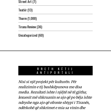
Street Art
(7)
Teatër
(13)
Tharm
(1,088)
Tirana Review
(36)
Uncategorized
(60)
RRETH KËTIJ
ANTIPORTALI
Nisi si një projekt për kulturën. Për
realizimin e tij bashkëpunova me disa
media. Rezultati ishte i njëjtë në të gjitha;
lexuesit më shkruanin se ajo që po bëja ishte
ndryshe nga ajo që ofronte shtypi i Tiranës,
ndërkohë që shkrimet e mia sa vinin dhe