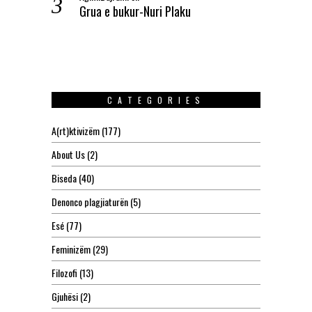
Grua e bukur-Nuri Plaku
CATEGORIES
A(rt)ktivizëm
(177)
About Us
(2)
Biseda
(40)
Denonco plagjiaturën
(5)
Esé
(77)
Feminizëm
(29)
Filozofi
(13)
Gjuhësi
(2)