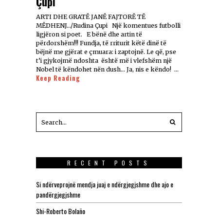
Çupi
ARTI DHE GRATË JANË FAJTORË TË
MËDHENJ…/Rudina Çupi Një komentues futbolli
ligjëron si poet. E bënë dhe artin të
përdorshëm!!! Fundja, të rriturit këtë dinë të
bëjnë me gjërat e çmuara: i zaptojnë. Le që, pse
t’i gjykojmë ndoshta është më i vlefshëm një
Nobel të këndohet nën dush… Ja, nis e këndo! …
Keep Reading
RECENT POSTS
Si ndërveprojnë mendja juaj e ndërgjegjshme dhe ajo e
pandërgjegjshme
Shi-Roberto Bolaño