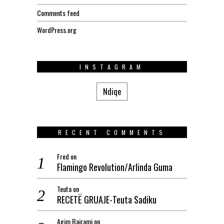
Comments feed
WordPress.org
INSTAGRAM
Ndiqe
RECENT COMMENTS
Fred
on
Flamingo Revolution/Arlinda Guma
Teuta
on
RECETË GRUAJE-Teuta Sadiku
Agim.Bajrami
on