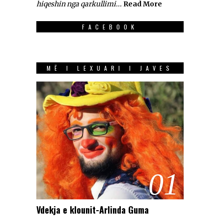
hiqeshin nga qarkullimi...
Read More
FACEBOOK
MË I LEXUARI I JAVES
01
Vdekja e klounit-Arlinda Guma