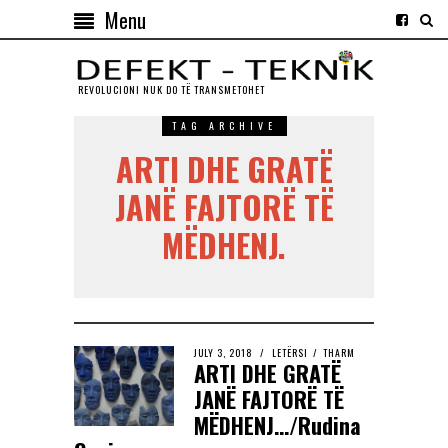
Menu
REVOLUCIONI NUK DO TЁ TRANSMETOHET
TAG ARCHIVE
ARTI DHE GRATË
JANË FAJTORË TË
MËDHENJ.
JULY 3, 2018
LETËRSI
/
THARM
ARTI DHE GRATË
JANË FAJTORË TË
MËDHENJ…/Rudina