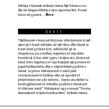
Vdekja e klounit-Arlinda Guma Një kloun u vra
dje në Aleppo.Vdekja e tij u raportua live. Pranë
More
fotos në gazetë, …
QUOTE
"Gjithmonë e kam përfytyruar shkrimtarin si një
njeri që e kanë mbyllur në një thes, dhe thesit ia
kanë zënë grykën fort, ndërkohë që ai
eksploron, pa u lodhur, hapësira të reja drite
brenda tij. E kur nuk i gjen, i krijon ato, derisa në
fund, këto hapësira të reja krijojnë një presion të
papërballueshëm dhe e shpërthejnë grykën e
thesit. Ja përse shkrimtarët e mirë janë
revolucionarë të kulluar dhe në opozitë të
përjetshme me çdo sistem... Sepse ata duhet ta
kenë gjithmonë të mbyllur grykën e thesit për
të shkruar mirë." Shkëputur nga romani "Terma
humanitarë si fjala bombardim." Arlinda Guma