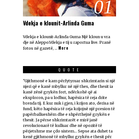
01
Vdekja e klounit-Arlinda Guma
Vdekja e klounit-Arlinda Guma Një kloun u vra
dje në Aleppo.Vdekja e tij u raportua live. Pranë
More
fotos në gazetë, …
QUOTE
"Gjithmonë e kam përfytyruar shkrimtarin si një
njeri që e kanë mbyllur në një thes, dhe thesit ia
kanë zënë grykën fort, ndërkohë që ai
eksploron, pa u lodhur, hapësira të reja drite
brenda tij. E kur nuk i gjen, i krijon ato, derisa në
fund, këto hapësira të reja krijojnë një presion të
papërballueshëm dhe e shpërthejnë grykën e
thesit. Ja përse shkrimtarët e mirë janë
revolucionarë të kulluar dhe në opozitë të
përjetshme me çdo sistem... Sepse ata duhet ta
kenë gjithmonë të mbyllur grykën e thesit për