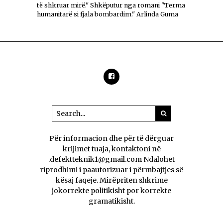
të shkruar mirë." Shkëputur nga romani "Terma
humanitarë si fjala bombardim." Arlinda Guma
Për informacion dhe për të dërguar
krijimet tuaja, kontaktoni në
.defektteknik1@gmail.com Ndalohet
riprodhimi i paautorizuar i përmbajtjes së
kësaj faqeje. Mirëpriten shkrime
jokorrekte politikisht por korrekte
gramatikisht.