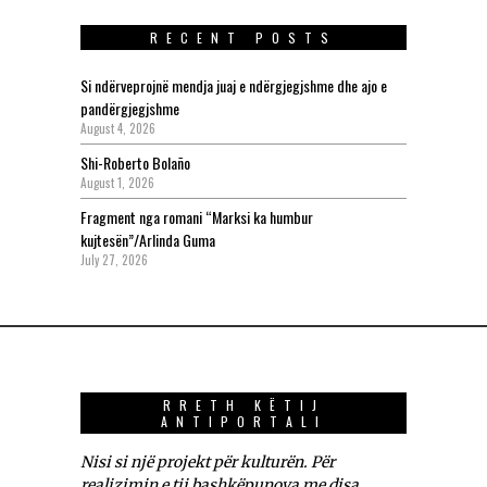
RECENT POSTS
Si ndërveprojnë mendja juaj e ndërgjegjshme dhe ajo e
pandërgjegjshme
August 4, 2026
Shi-Roberto Bolaño
August 1, 2026
Fragment nga romani “Marksi ka humbur
kujtesën”/Arlinda Guma
July 27, 2026
RRETH KËTIJ
ANTIPORTALI
Nisi si një projekt për kulturën. Për
realizimin e tij bashkëpunova me disa