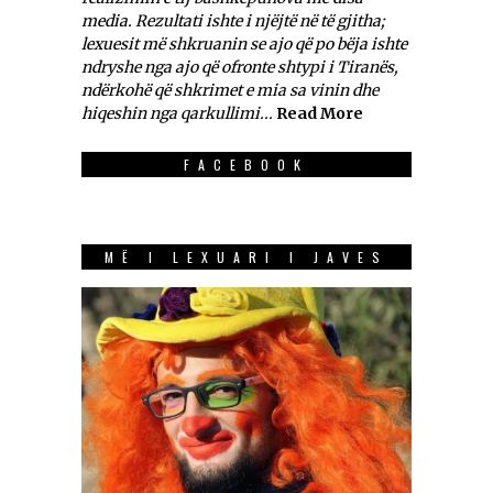
media. Rezultati ishte i njëjtë në të gjitha;
lexuesit më shkruanin se ajo që po bëja ishte
ndryshe nga ajo që ofronte shtypi i Tiranës,
ndërkohë që shkrimet e mia sa vinin dhe
hiqeshin nga qarkullimi...
Read More
FACEBOOK
MË I LEXUARI I JAVES