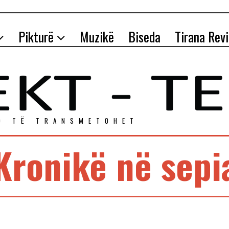
Pikturë
Muzikë
Biseda
Tirana Rev
O TЁ TRANSMETOHET
Kronikë në sepi