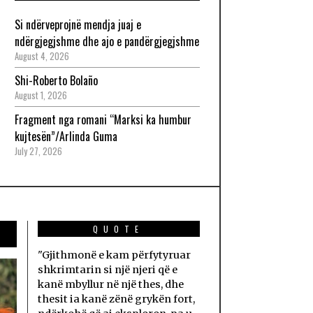
Si ndërveprojnë mendja juaj e
ndërgjegjshme dhe ajo e pandërgjegjshme
August 4, 2026
Shi-Roberto Bolaño
August 1, 2026
Fragment nga romani “Marksi ka humbur
kujtesën”/Arlinda Guma
July 27, 2026
QUOTE
"Gjithmonë e kam përfytyruar
shkrimtarin si një njeri që e
kanë mbyllur në një thes, dhe
thesit ia kanë zënë grykën fort,