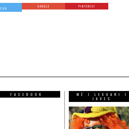
GOOGLE
PINTEREST
TTER
FACEBOOK
MË I LEXUARI I
JAVES