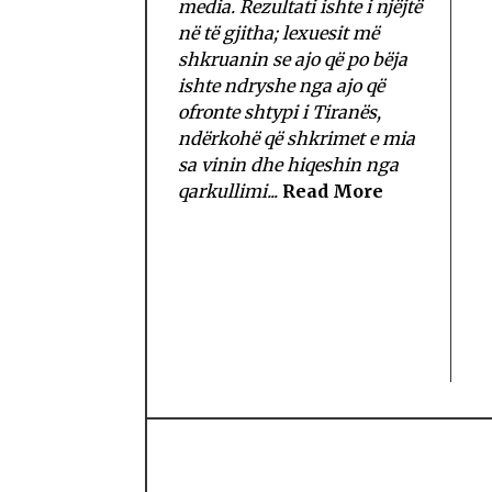
media. Rezultati ishte i njëjtë
në të gjitha; lexuesit më
shkruanin se ajo që po bëja
ishte ndryshe nga ajo që
ofronte shtypi i Tiranës,
ndërkohë që shkrimet e mia
sa vinin dhe hiqeshin nga
qarkullimi...
Read More