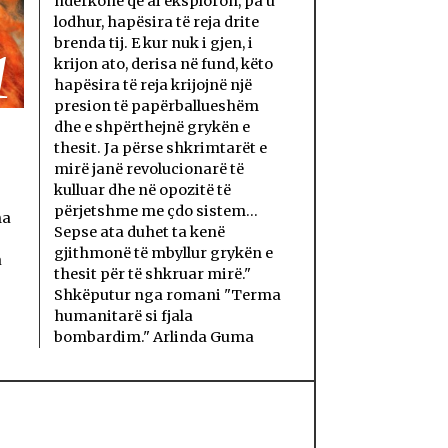
ndërkohë që ai eksploron, pa u
lodhur, hapësira të reja drite
brenda tij. E kur nuk i gjen, i
1
krijon ato, derisa në fund, këto
hapësira të reja krijojnë një
presion të papërballueshëm
dhe e shpërthejnë grykën e
thesit. Ja përse shkrimtarët e
mirë janë revolucionarë të
kulluar dhe në opozitë të
përjetshme me çdo sistem...
ma
Sepse ata duhet ta kenë
gjithmonë të mbyllur grykën e
a
thesit për të shkruar mirë."
Shkëputur nga romani "Terma
humanitarë si fjala
bombardim." Arlinda Guma