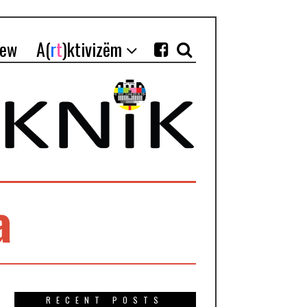
iew
A(
r
t
)ktivizëm
a
RECENT POSTS