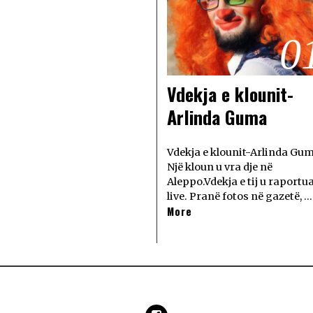
0
Vdekja e klounit-
Arlinda Guma
Vdekja e klounit-Arlinda Gu
Një kloun u vra dje në
Aleppo.Vdekja e tij u raportu
live. Pranë fotos në gazetë, …
More