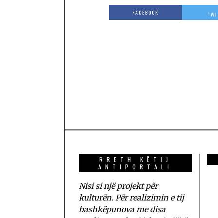
FACEBOOK
TWI
RRETH KËTIJ
ANTIPORTALI
Nisi si një projekt për
kulturën. Për realizimin e tij
bashkëpunova me disa