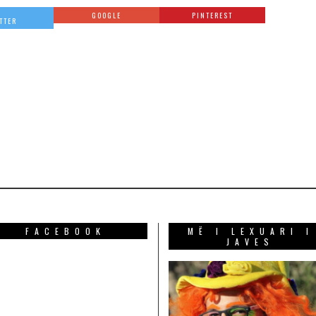
GOOGLE
PINTEREST
TTER
FACEBOOK
MË I LEXUARI I
JAVES