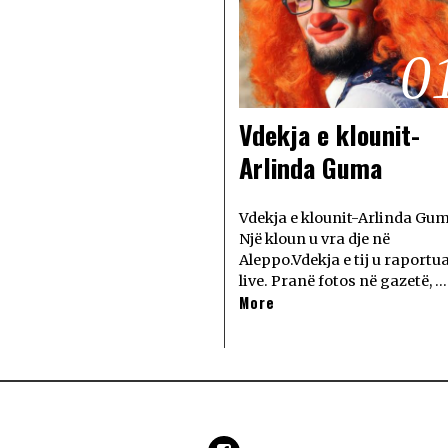
0
Vdekja e klounit-
Arlinda Guma
Vdekja e klounit-Arlinda Gu
Një kloun u vra dje në
Aleppo.Vdekja e tij u raportu
live. Pranë fotos në gazetë, …
More