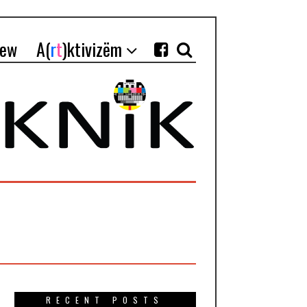
iew
A(
r
t
)ktivizëm
RECENT POSTS