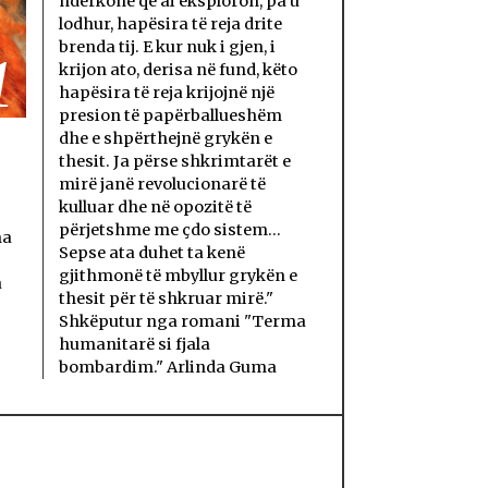
ndërkohë që ai eksploron, pa u
lodhur, hapësira të reja drite
brenda tij. E kur nuk i gjen, i
1
krijon ato, derisa në fund, këto
hapësira të reja krijojnë një
presion të papërballueshëm
dhe e shpërthejnë grykën e
thesit. Ja përse shkrimtarët e
mirë janë revolucionarë të
kulluar dhe në opozitë të
përjetshme me çdo sistem...
ma
Sepse ata duhet ta kenë
gjithmonë të mbyllur grykën e
a
thesit për të shkruar mirë."
Shkëputur nga romani "Terma
humanitarë si fjala
bombardim." Arlinda Guma