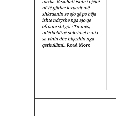
media. Rezultati ishte i njëjtë
në të gjitha; lexuesit më
shkruanin se ajo që po bëja
ishte ndryshe nga ajo që
ofronte shtypi i Tiranës,
ndërkohë që shkrimet e mia
sa vinin dhe hiqeshin nga
qarkullimi...
Read More