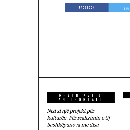
FACEBOOK
TWI
RRETH KËTIJ
ANTIPORTALI
Nisi si një projekt për
kulturën. Për realizimin e tij
bashkëpunova me disa