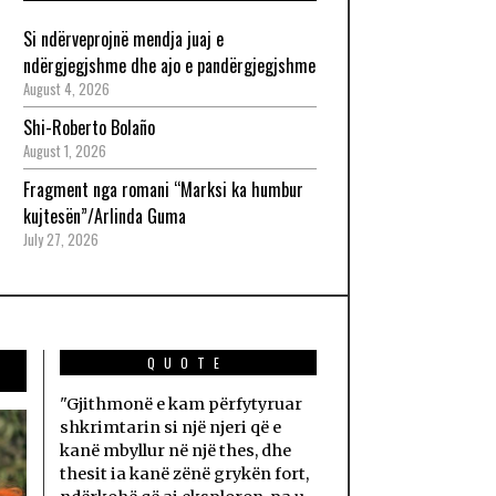
Si ndërveprojnë mendja juaj e
ndërgjegjshme dhe ajo e pandërgjegjshme
August 4, 2026
Shi-Roberto Bolaño
August 1, 2026
Fragment nga romani “Marksi ka humbur
kujtesën”/Arlinda Guma
July 27, 2026
QUOTE
"Gjithmonë e kam përfytyruar
shkrimtarin si një njeri që e
kanë mbyllur në një thes, dhe
thesit ia kanë zënë grykën fort,