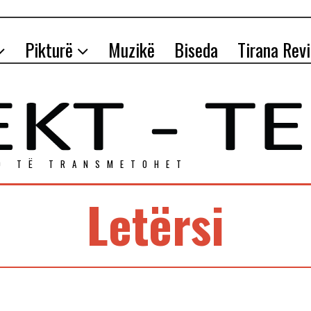
Pikturë
Muzikë
Biseda
Tirana Rev
O TЁ TRANSMETOHET
Letërsi